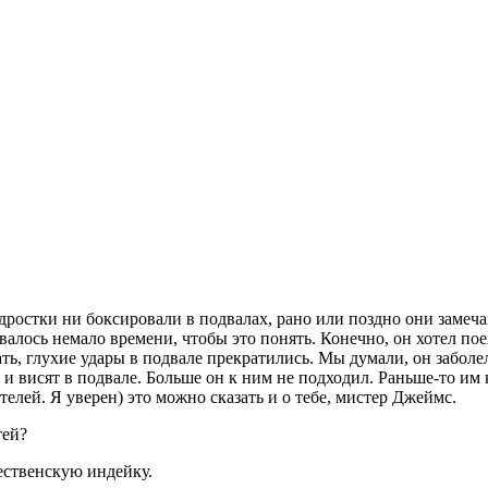
остки ни боксировали в подвалах, рано или поздно они замечаю
овалось немало времени, чтобы это понять. Конечно, он хотел п
, глухие удары в подвале прекратились. Мы думали, он заболел. 
и висят в подвале. Больше он к ним не подходил. Раньше-то им 
елей. Я уверен) это можно сказать и о тебе, мистер Джеймс.
тей?
дественскую индейку.