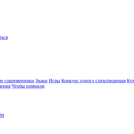
ться
ые современники
Знаки
Игры
Конкурс одного стихотворения
Кул
чения
Чтобы помнили
89