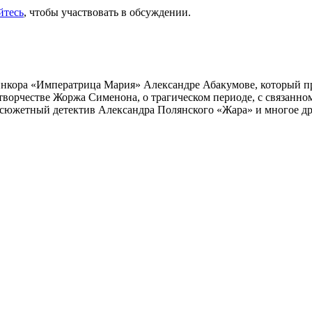
йтесь
, чтобы участвовать в обсуждении.
инкора «Императрица Мария» Александре Абакумове, который про
 творчестве Жоржа Сименона, о трагическом периоде, с связанн
осюжетный детектив Александра Полянского «Жара» и многое др