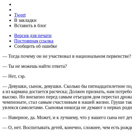
Tweet
В закладки
Вставить в блог
Версия для печати
Постоянная ссылка
Сообщить об ошибке
— Тогда почему он не участвовал в национальном первенстве?
— Ты не можешь найти ответа?
— Нет, сэр.
— Девушки, сынок, девушки. Сколько бы пятнадцатилетние подр
а из кармана достается расческа; Должен признать, нам потреб
высоко. Но внезапно перед самым отъездом дом перестал дрожать
чемпионате, стал самым счастливым в нашей жизни. Груши так 
увлекся самолетами. Сыновья никогда не думают о нервах родит
— Наверное, да. Может, и к лучшему, что у вашего сына нет де
— О, нет. Воспитывать детей, конечно, сложнее, чем есть рож