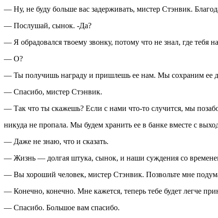
— Ну, не буду больше вас задерживать, мистер Стэнвик. Благо
— Послушай, сынок. -Да?
— Я обрадовался твоему звонку, потому что не знал, где тебя н
— О?
— Ты получишь награду и пришлешь ее нам. Мы сохраним ее для 
— Спасибо, мистер Стэнвик.
— Так что ты скажешь? Если с нами что-то случится, мы позаб
никуда не пропала. Мы будем хранить ее в банке вместе с вы
— Даже не знаю, что и сказать.
— Жизнь — долгая штука, сынок, и наши суждения со времене
— Вы хороший человек, мистер Стэнвик. Позвольте мне подум
— Конечно, конечно. Мне кажется, теперь тебе будет легче при
— Спасибо. Большое вам спасибо.