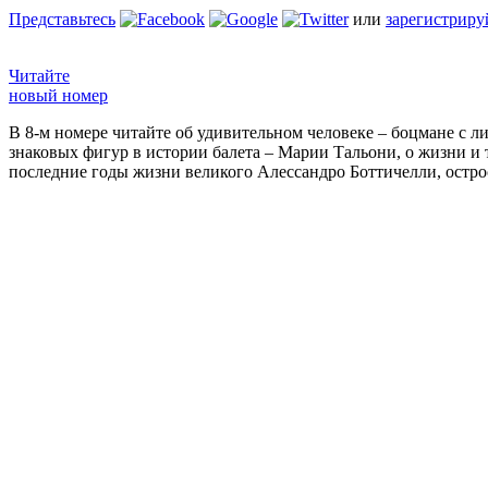
Представьтесь
или
зарегистриру
Читайте
новый номер
В 8-м номере читайте об удивительном человеке – боцмане с л
знаковых фигур в истории балета – Марии Тальони, о жизни и
последние годы жизни великого Алессандро Боттичелли, остр