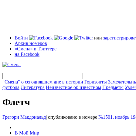
Войти
или
зарегистрирова
Архив номеров
«Смена» в Твиттере
на Facebook
"Смена" о сегодняшнем дне в истории
Горизонты
Замечательн
футбола
Литература
Неизвестное об известном
Предметы
Увле
Флетч
Грегори Макдональд
|
опубликовано в номере
№1501, ноябрь 19
В Мой Мир