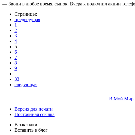
— Звони в любое время, сынок. Вчера я подкупил акции теле
Страницы:
предыдущая
1
2
3
4
5
6
7
8
9
…
33
следующая
В Мой Мир
Версия для печати
Постоянная ссылка
В закладки
Вставить в блог