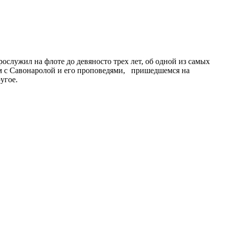
служил на флоте до девяносто трех лет, об одной из самых
ом с Савонаролой и его проповедями, пришедшемся на
угое.