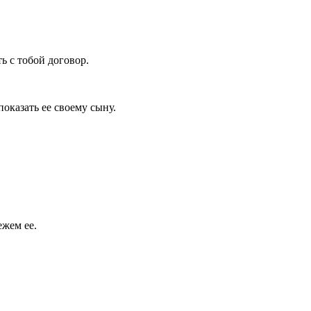
ь с тобой договор.
оказать ее своему сыну.
жем ее.