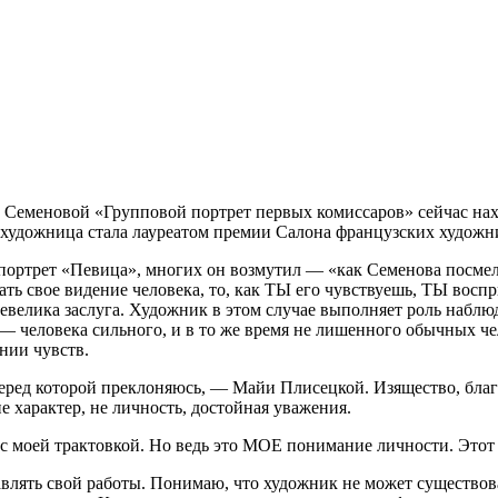
Семеновой «Групповой портрет первых комиссаров» сейчас нахо
 художница стала лауреатом премии Салона французских художн
портрет «Певица», многих он возмутил — «как Семенова посмел
ть свое видение человека, то, как ТЫ его чувствуешь, ТЫ воспр
евелика заслуга. Художник в этом случае выполняет роль наблюд
 человека сильного, и в то же время не лишенного обычных чел
нии чувств.
еред которой преклоняюсь, — Майи Плисецкой. Изящество, благ
е характер, не личность, достойная уважения.
 с моей трактовкой. Но ведь это МОЕ понимание личности. Этот
авлять свой работы. Понимаю, что художник не может существова