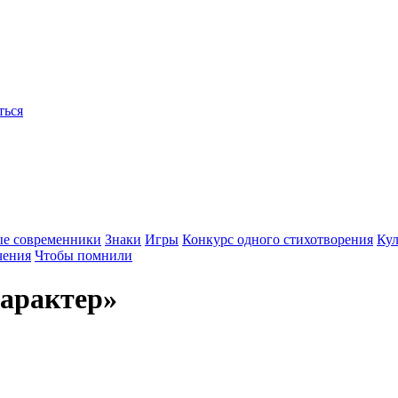
ться
ые современники
Знаки
Игры
Конкурс одного стихотворения
Кул
чения
Чтобы помнили
характер»