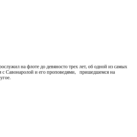
служил на флоте до девяносто трех лет, об одной из самых
ом с Савонаролой и его проповедями, пришедшемся на
угое.