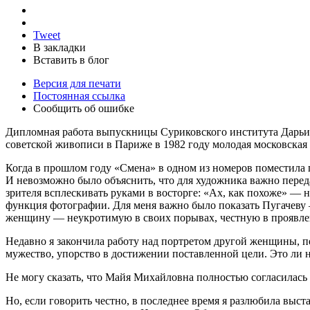
Tweet
В закладки
Вставить в блог
Версия для печати
Постоянная ссылка
Сообщить об ошибке
Дипломная работа выпускницы Суриковского института Дарьи 
советской живописи в Париже в 1982 году молодая московская
Когда в прошлом году «Смена» в одном из номеров поместила 
И невозможно было объяснить, что для художника важно переда
зрителя всплескивать руками в восторге: «Ах, как похоже» — н
функция фотографии. Для меня важно было показать Пугачеву —
женщину — неукротимую в своих порывах, честную в проявле
Недавно я закончила работу над портретом другой женщины, п
мужество, упорство в достижении поставленной цели. Это ли н
Не могу сказать, что Майя Михайловна полностью согласилась
Но, если говорить честно, в последнее время я разлюбила выст