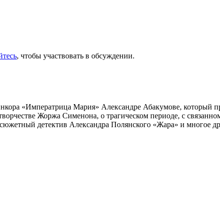
йтесь
, чтобы участвовать в обсуждении.
инкора «Императрица Мария» Александре Абакумове, который про
 творчестве Жоржа Сименона, о трагическом периоде, с связанн
осюжетный детектив Александра Полянского «Жара» и многое др