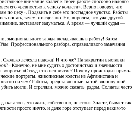
 пристальное внимание коллег к твоей работе способно надолго
овем его «ревностью к успеху коллеги». Верно говорят, что
ам по цеху». Подавить в себе это постыдное чувство. Работы
сь понять, зачем это сделано. Но, впрочем, это уже другой
онимание, заставляет задуматься. А время — лучший судья —
ени, эмоционального заряда вкладываешь в работу! Затем
. Увы. Профессионального разбора, справедливого замечания
. Сколько лелеяла надежд! И что же? На закрытии выставки
в?» Конечно, не мне судить о достоинствах и значимости
ывут вопросы: «Откуда это неприятие? Почему происходит прямо-
фические портреты, живописные холсты из Афганистана и
онятно на чем? Работы, представленные на той злополучной
убить могли. И стреляли, можно сказать, рядом. Солдаты часто
а казалось, что жить, собственно, не стоит. Знаете, бывает так
ятности просто ничто, и даже горе отступает перед каким-то