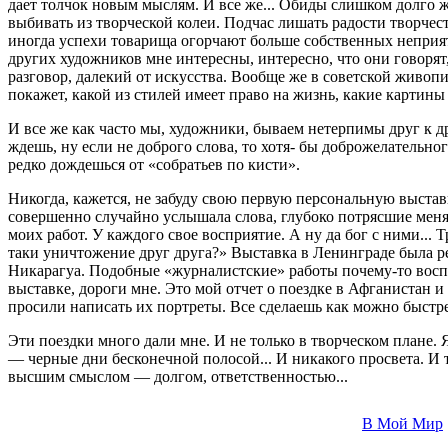
дает толчок новым мыслям. И все же... Обиды слишком долго жи
выбивать из творческой колеи. Подчас лишать радости творчест
иногда успехи товарища огорчают больше собственных неприятн
других художников мне интересны, интересно, что они говорят, 
разговор, далекий от искусства. Вообще же в советской живоп
покажет, какой из стилей имеет право на жизнь, какие картины
И все же как часто мы, художники, бываем нетерпимы друг к др
ждешь, ну если не доброго слова, то хотя- бы доброжелательн
редко дождешься от «собратьев по кисти».
Никогда, кажется, не забуду свою первую персональную выста
совершенно случайно услышала слова, глубоко потрясшие меня
моих работ. У каждого свое восприятие. А ну да бог с ними... 
таки уничтожение друг друга?» Выставка в Ленинграде была ре
Никарагуа. Подобные «журналистские» работы почему-то воспр
выставке, дороги мне. Это мой отчет о поездке в Афганистан и
просили написать их портреты. Все сделаешь как можно быстрее
Эти поездки много дали мне. И не только в творческом плане. Я 
— черные дни бесконечной полосой... И никакого просвета. И т
высшим смыслом — долгом, ответственностью...
В Мой Мир