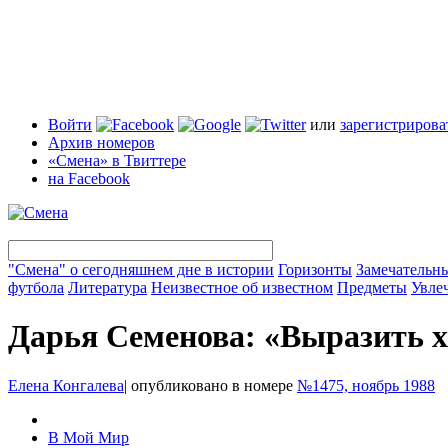
Войти
или
зарегистрирова
Архив номеров
«Смена» в Твиттере
на Facebook
"Смена" о сегодняшнем дне в истории
Горизонты
Замечательн
футбола
Литература
Неизвестное об известном
Предметы
Увле
Дарья Семенова: «Выразить 
Елена Конгалева
|
опубликовано в номере
№1475, ноябрь 1988
В Мой Мир