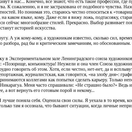
вут в нас... Конечно, все знают, что есть такие профессии, где
ва. К сожалению, и я не застрахована от подобного чувства. Наз
остей. Но понимая это, стараюсь честно относиться к «товарищ
на каком языке, кому. Даже если я вижу ложь, подтасовку, стараю
иси сейчас многообразие стилей. Прекрасно. Выбор развивает п
 станут историей искусства.
угу. А уж кому-кому, а художникам известно, сколько сил, врем
ого разбора, рад бы и критическим замечаниям, но обоснованным
вку в Экспериментальном зале Ленинградского союза художников
: «Позорище, конъюнктура! Неужели и она член Союза художнико
Трудно говорить об этом. Хотя, если честно, нет-нет, да и вспл
портажная, журналистская, как говорится, «на злобу дня»: гра
инимаются коллегами как попытки сделать карьеру. Только неп
 Никарагуа. Меня часто спрашивали: «Не страшно было?» Ведь и 
, а вот вернуть его готовым порой и некому...
лучше поняла себя. Оценила свои силы. Я уехала в то время, когд
олько там я осознала, что бывают ситуации, когда личные непри