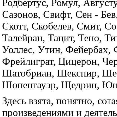
Родбертус, Ромул, Август
Сазонов, Свифт, Сен - Бев
Скотт, Скобелев, Смит, Со
Талейран, Тацит, Тено, Ти
Уоллес, Утин, Фейербах, 
Фрейлиграт, Цицерон, Че
Шатобриан, Шекспир, Ше
Шопенгауэр, Щедрин, Юнг
Здесь взята, понятно, сот
произведениями и деятел