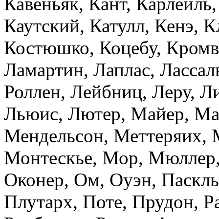
Кавеньяк, Кант, Карлейль,
Каутский, Катулл, Кенэ, К
Костюшко, Коцебу, Кромве
Ламартин, Лаплас, Лассал
Роллен, Лейбниц, Леру, Л
Льюис, Лютер, Майер, Ма
Мендельсон, Меттеряих, 
Монтескье, Мор, Мюллер,
Оконер, Ом, Оуэн, Паскль
Плутарх, Поте, Прудон, Р