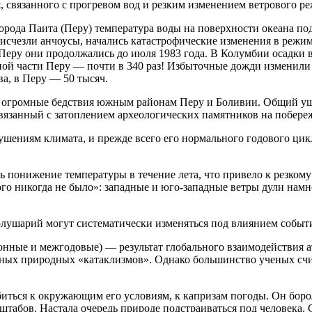
, связанного с прогревом вод и резким изменением ветрового р
орода Паита (Перу) температура воды на поверхности океана подн
исчезли анчоусы, начались катастрофические изменения в режим
 Перу они продолжались до июля 1983 года. В Колумбии осадки 
ерной части Перу — почти в 340 раз! Избыточные дожди изменили
ва, в Перу — 50 тысяч.
 огромные бедствия южным районам Перу и Боливии. Общий уще
язанный с затоплением археологических памятников на побережь
шениям климата, и прежде всего его нормального годового цик
ь понижение температуры в течение лета, что привело к резком
ого никогда не было»: западные и юго-западные ветры дули намн
лушарий могут систематически изменяться под влиянием событи
онные и межгодовые) — результат глобального взаимодействия а
бных природных «катаклизмов». Однако большинство ученых счи
иться к окружающим его условиям, к капризам погоды. Он боро
сштабов. Настала очередь природе подстраиваться под человека. 