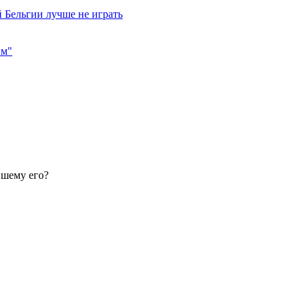
 Бельгии лучше не играть
им"
вшему его?