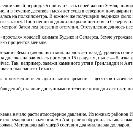
ледниковый период. Основную часть своей жизни Земля, по-вид
ие, и в течение десятков тысяч лет суша в северном полушарии 
валась на полкилометра. В южном же полушарии ледников было з
щаться к югу. Постепенно ледники покрыли почти всю Северную
о метров! Затем лед внезапно отступил. Отступление длилось не
е «простых» моделей климата Будыко и Селлерса, Земле угрожала
лько процентов меньше.
зования Земли (около пяти миллиардов лет назад), уровень сол
 на дне океана равнялась примерно 15 градусам, ныне — близка 
сейчас. Так, например, залежи каменного угля в Гренландии и Ан
 океан был частью Тихого.
на протяжении очень длительного времени — десятков тысячеле
людений, ставшие доступными в течение последних ста лет, пок
еана начало расти атмосферное давление. Из южных районов Инд
игло рекордного значения. На Австралию обрушилась такая тяжела
ожаи. Материальный ущерб составил два миллиарда долларов.