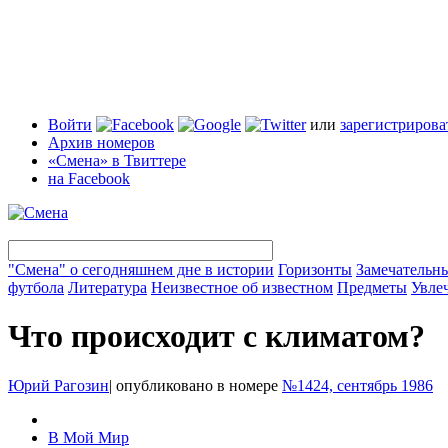
Войти
или
зарегистрирова
Архив номеров
«Смена» в Твиттере
на Facebook
"Смена" о сегодняшнем дне в истории
Горизонты
Замечательн
футбола
Литература
Неизвестное об известном
Предметы
Увле
Что происходит с климатом?
Юрий Рагозин
|
опубликовано в номере
№1424, сентябрь 1986
В Мой Мир