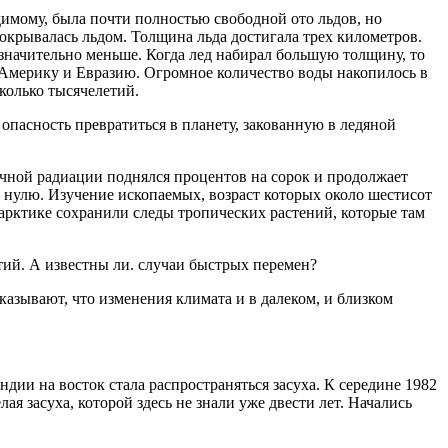
имому, была почти полностью свободной ото льдов, но
покрывалась льдом. Толщина льда достигала трех километров.
начительно меньше. Когда лед набирал большую толщину, то
 Америку и Евразию. Огромное количество воды накопилось в
сколько тысячелетий.
 опасность превратиться в планету, закованную в ледяной
нечной радиации поднялся процентов на сорок и продолжает
к нулю. Изучение ископаемых, возраст которых около шестисот
тарктике сохранили следы тропических растений, которые там
тий. А известны ли. случаи быстрых перемен?
азывают, что изменения климата и в далеком, и близком
ии на восток стала распространяться засуха. К середине 1982
я засуха, которой здесь не знали уже двести лет. Начались