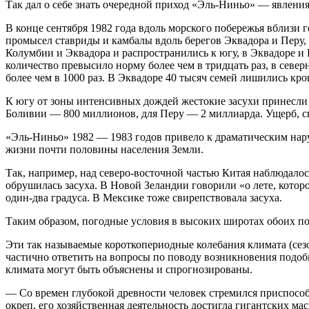
Так дал о себе знать очередной приход «Эль-Ниньо» — явления
В конце сентября 1982 года вдоль морского побережья вблизи г
промысел ставриды и камбалы вдоль берегов Эквадора и Перу, 
Колумбии и Эквадора и распространились к югу, в Эквадоре и
количество превысило норму более чем в тридцать раз, в сев
более чем в 1000 раз. В Эквадоре 40 тысяч семей лишились кро
К югу от зоны интенсивных дождей жестокие засухи принесли
Боливии — 800 миллионов, для Перу — 2 миллиарда. Ущерб, св
«Эль-Ниньо» 1982 — 1983 годов привело к драматическим нару
жизни почти половины населения Земли.
Так, например, над северо-восточной частью Китая наблюдалос
обрушилась засуха. В Новой Зеландии говорили «о лете, котор
один-два градуса. В Мексике тоже свирепствовала засуха.
Таким образом, погодные условия в высоких широтах обоих по
Эти так называемые короткопериодные колебания климата (сез
частично ответить на вопросы по поводу возникновения подо
климата могут быть объяснены и спрогнозированы.
— Со времен глубокой древности человек стремился приспособ
окреп, его хозяйственная деятельность достигла гигантских ма