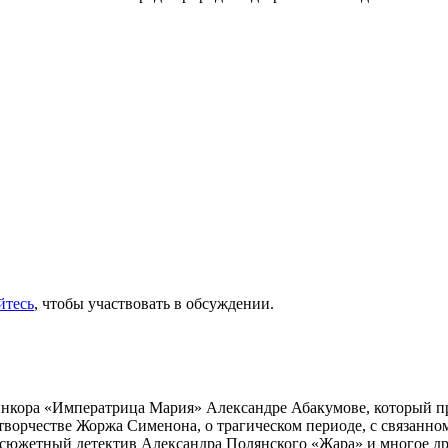
йтесь
, чтобы участвовать в обсуждении.
инкора «Императрица Мария» Александре Абакумове, который про
 творчестве Жоржа Сименона, о трагическом периоде, с связанн
осюжетный детектив Александра Полянского «Жара» и многое др