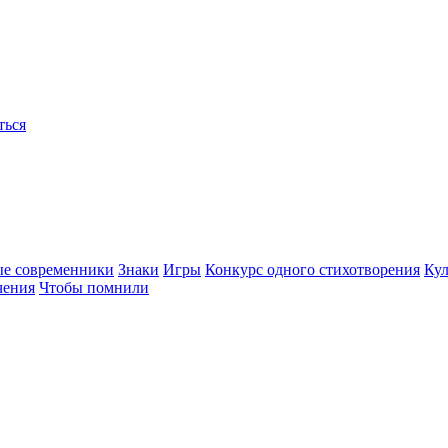
ться
ые современники
Знаки
Игры
Конкурс одного стихотворения
Кул
чения
Чтобы помнили