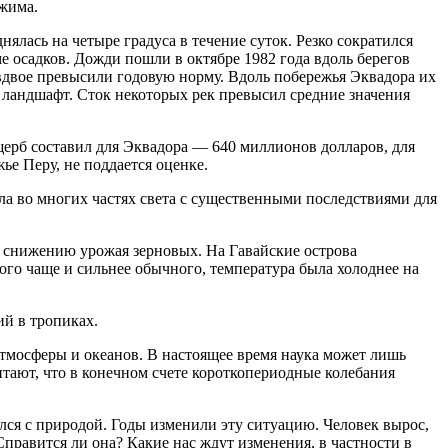
ежима.
ялась на четыре градуса в течение суток. Резко сократился
е осадков. Дожди пошли в октябре 1982 года вдоль берегов
вдвое превысили годовую норму. Вдоль побережья Эквадора их
 ландшафт. Сток некоторых рек превысил средние значения
рб составил для Эквадора — 640 миллионов долларов, для
е Перу, не поддается оценке.
ла во многих частях света с существенными последствиями для
у снижению урожая зерновых. На Гавайские острова
ого чаще и сильнее обычного, температура была холоднее на
й в тропиках.
тмосферы и океанов. В настоящее время наука может лишь
тают, что в конечном счете короткопериодные колебания
лся с природой. Годы изменили эту ситуацию. Человек вырос,
Справится ли она? Какие нас ждут изменения, в частности в