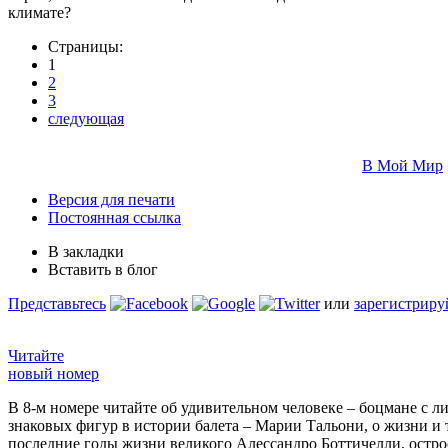
климате?
Страницы:
1
2
3
следующая
В Мой Мир
Версия для печати
Постоянная ссылка
В закладки
Вставить в блог
Представьтесь
или
зарегистриру
Читайте
новый номер
В 8-м номере читайте об удивительном человеке – боцмане с л
знаковых фигур в истории балета – Марии Тальони, о жизни и
последние годы жизни великого Алессандро Боттичелли, остр