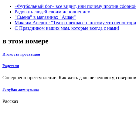
«Футбольный бог» все видит, или почему против сборной
Радовать людей своим исполнением
"Смена" в магазинах "Ашан"
Максим Аверин: "Театр прекрасен, потому что неповтор
С Праздником наших мам, которые всегда с нами!
в этом номере
И юность просвещая
Радетели
Совершено преступление. Как жить дальше человеку, соверши
Голубая жемчужина
Рассказ