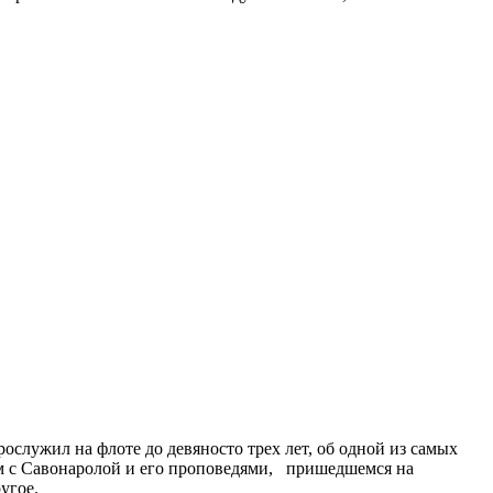
служил на флоте до девяносто трех лет, об одной из самых
ом с Савонаролой и его проповедями, пришедшемся на
угое.