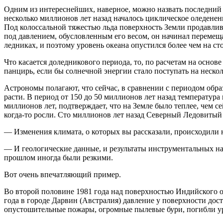
Одним из интереснейших, наверное, можно назвать последний 
несколько миллионов лет назад началось циклическое оледенен
Под колоссальной тяжестью льда поверхность Земли продавли
под давлением, обусловленным его весом, он начинал переме
ледниках, и поэтому уровень океана опустился более чем на ст
Что касается доледникового периода, то, по расчетам на основ
панцирь, если бы солнечной энергии стало поступать на неско
Астрономы полагают, что сейчас, в сравнении с периодом обра
расти. В период от 150 до 50 миллионов лет назад температура
миллионов лет, подтверждает, что на Земле было теплее, чем 
когда-то росли. Сто миллионов лет назад Северный Ледовитый
— Изменения климата, о которых вы рассказали, происходили 
— И геологические данные, и результаты инструментальных наб
прошлом иногда были резкими.
Вот очень впечатляющий пример.
Во второй половине 1981 года над поверхностью Индийского ок
года в городе Дарвин (Австралия) давление у поверхности дост
опустошительные пожары, огромные пылевые бури, погибли ур