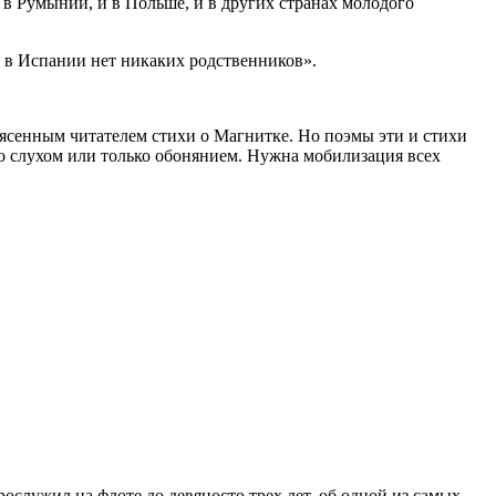
 в Румынии, и в Польше, и в других странах молодого
ас в Испании нет никаких родственников».
трясенным читателем стихи о Магнитке. Но поэмы эти и стихи
ко слухом или только обонянием. Нужна мобилизация всех
служил на флоте до девяносто трех лет, об одной из самых