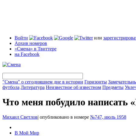
Войти
или
зарегистрирова
Архив номеров
«Смена» в Твиттере
на Facebook
"Смена" о сегодняшнем дне в истории
Горизонты
Замечательн
футбола
Литература
Неизвестное об известном
Предметы
Увле
Что меня побудило написать 
Михаил Светлов
|
опубликовано в номере
№747, июль 1958
В Мой Мир