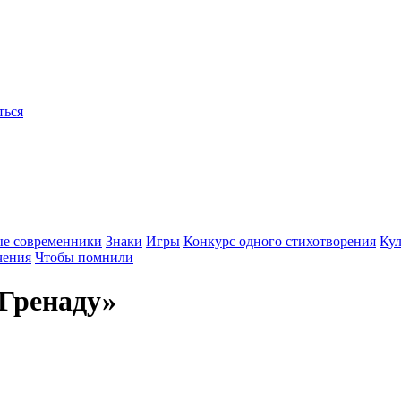
ться
ые современники
Знаки
Игры
Конкурс одного стихотворения
Кул
чения
Чтобы помнили
«Гренаду»