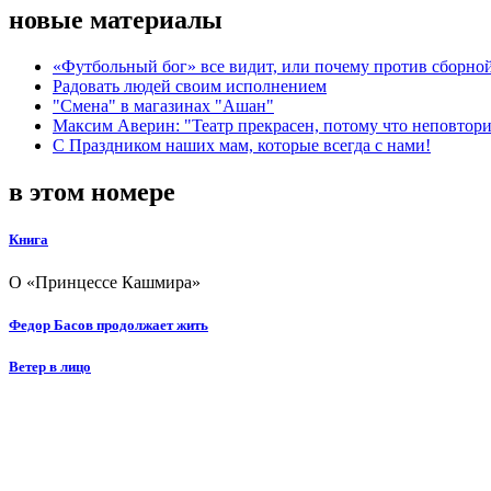
новые материалы
«Футбольный бог» все видит, или почему против сборной
Радовать людей своим исполнением
"Смена" в магазинах "Ашан"
Максим Аверин: "Театр прекрасен, потому что неповтор
С Праздником наших мам, которые всегда с нами!
в этом номере
Книга
О «Принцессе Кашмира»
Федор Басов продолжает жить
Ветер в лицо