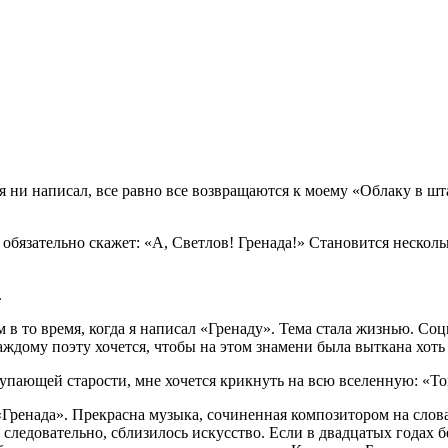
я ни написал, все равно все возвращаются к моему «Облаку в шта
обязательно скажет: «А, Светлов! Гренада!» Становится нескольк
.
 в то время, когда я написал «Гренаду». Тема стала жизнью. Соц
ждому поэту хочется, чтобы на этом знамени была выткана хоть о
упающей старости, мне хочется крикнуть на всю вселенную: «То
Гренада». Прекрасна музыка, сочиненная композитором на слова
 следовательно, сблизилось искусство. Если в двадцатых годах 