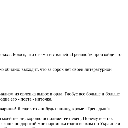
нах». Боюсь, что с вами и с вашей «Гренадой» произойдет то
о обидно: выходит, что за сорок лет своей литературной
иализм из орленка вырос в орла. Глобус все больше и больше
дна его - поэта - ниточка.
варищи! Я еще что - нибудь напишу, кроме «Гренады»!»
 моей песни, хорошо исполняет ее певец. Почему все так
бесконечно дорогой мне парнишка ездил верхом по Украине и