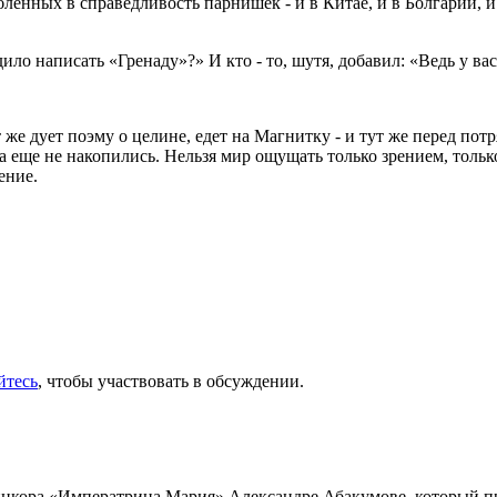
бленных в справедливость парнишек - и в Китае, и в Болгарии, и
дило написать «Гренаду»?» И кто - то, шутя, добавил: «Ведь у в
т же дует поэму о целине, едет на Магнитку - и тут же перед по
а еще не накопились. Нельзя мир ощущать только зрением, толь
ение.
йтесь
, чтобы участвовать в обсуждении.
инкора «Императрица Мария» Александре Абакумове, который про