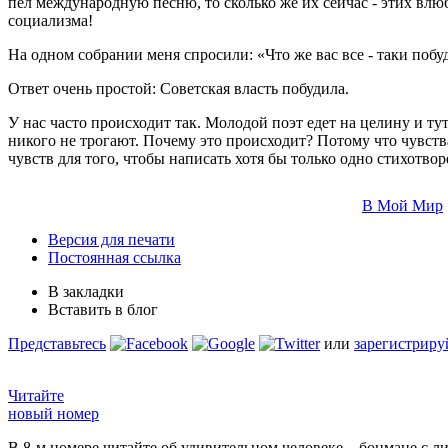
пел международную песню, то сколько же их сейчас - этих влю
социализма!
На одном собрании меня спросили: «Что же вас все - таки побу
Ответ очень простой: Советская власть побудила.
У нас часто происходит так. Молодой поэт едет на целину и ту
никого не трогают. Почему это происходит? Потому что чувств
чувств для того, чтобы написать хотя бы только одно стихотвор
В Мой Мир
Версия для печати
Постоянная ссылка
В закладки
Вставить в блог
Представьтесь
или
зарегистриру
Читайте
новый номер
В 8-м номере читайте об удивительном человеке – боцмане с л