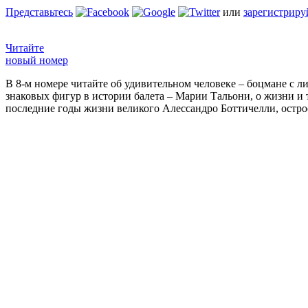
Представьтесь
или
зарегистриру
Читайте
новый номер
В 8-м номере читайте об удивительном человеке – боцмане с л
знаковых фигур в истории балета – Марии Тальони, о жизни и
последние годы жизни великого Алессандро Боттичелли, остр