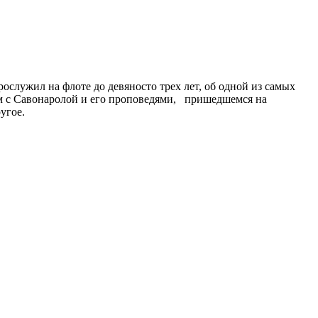
служил на флоте до девяносто трех лет, об одной из самых
ом с Савонаролой и его проповедями, пришедшемся на
угое.