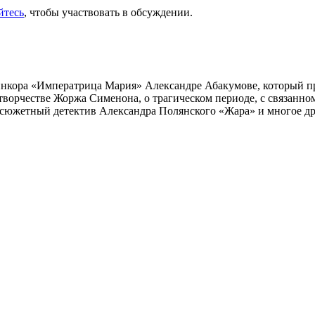
йтесь
, чтобы участвовать в обсуждении.
инкора «Императрица Мария» Александре Абакумове, который про
 творчестве Жоржа Сименона, о трагическом периоде, с связанн
осюжетный детектив Александра Полянского «Жара» и многое др