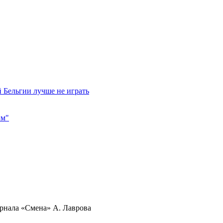
 Бельгии лучше не играть
им"
урнала «Смена» А. Лаврова