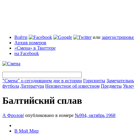
Войти
или
зарегистрирова
Архив номеров
«Смена» в Твиттере
на Facebook
"Смена" о сегодняшнем дне в истории
Горизонты
Замечательн
футбола
Литература
Неизвестное об известном
Предметы
Увле
Балтийский сплав
А Фролов
|
опубликовано в номере
№994, октябрь 1968
В Мой Мир