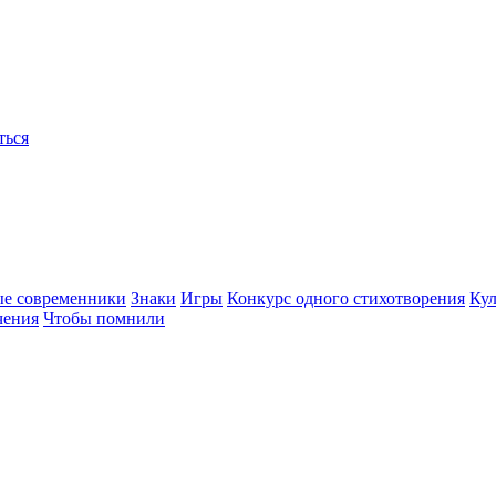
ться
ые современники
Знаки
Игры
Конкурс одного стихотворения
Кул
чения
Чтобы помнили