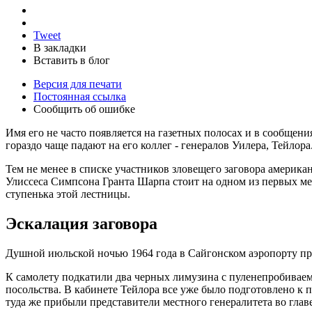
Tweet
В закладки
Вставить в блог
Версия для печати
Постоянная ссылка
Сообщить об ошибке
Имя его не часто появляется на газетных полосах и в сообщен
гораздо чаще падают на его коллег - генералов Уилера, Тейл
Тем не менее в списке участников зловещего заговора амери
Улиссеса Симпсона Гранта Шарпа стоит на одном из первых мес
ступенька этой лестницы.
Эскалация заговора
Душной июльской ночью 1964 года в Сайгонском аэропорту п
К самолету подкатили два черных лимузина с пуленепробиваем
посольства. В кабинете Тейлора все уже было подготовлено к
туда же прибыли представители местного генералитета во глав