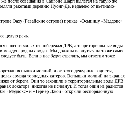
у же после совещания в Сайгоне Шарп вылетал на такую же
реляли ракетами деревню Нуонг-Де, недалеко от вьетнамо-
строве Оаху (Гавайские острова) приказ: «Эсминцу «Мэддокс»
ес целую речь.
ился в шести милях от побережья ДРВ, а территориальные воды
е в международных водах. Мы должны вернуться на то же самое
м следует быть. Если в нас будут стрелять, мы ответим тоже
рорезали вспышки молний, и от этого дежурные радисты,
т целая армада торпедных катеров. Вспышки молний на экранах
изко от берега. Они то заходили в территориальные воды ДРВ,
нах локатора, никогда не исчезнут. И тогда один из радистов
тобы «Мэддокс» и «Тернер Джой» открыли беспорядочную