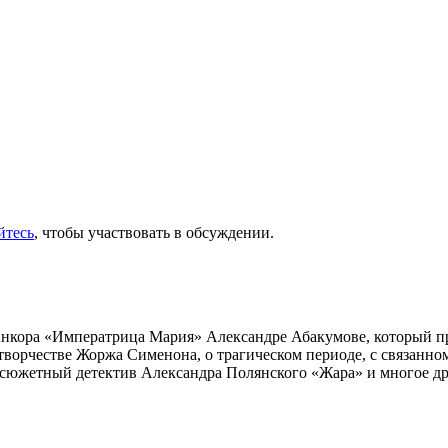
йтесь
, чтобы участвовать в обсуждении.
инкора «Императрица Мария» Александре Абакумове, который про
 творчестве Жоржа Сименона, о трагическом периоде, с связанн
осюжетный детектив Александра Полянского «Жара» и многое др