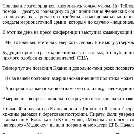
Совещание заговорщиков закончилось только утром. Ни Тейлор
позора» - десятую годовщину со дня подписания Женевских со
в наших руках, - кричал он с трибуны, - и мы должны выполни
солдаты марионеточной армии, которым по случаю «национал
В этот же день на пресс-конференции выступил командующий 
- Мы готовы вылететь на Север хоть сейчас. Я не могу утвер
Будущий премьер разоткровенничался настолько, что публично п
прямого одобрения представителей США.
Тейлор тут же позвонил Кханю и довольно-таки резко посоветов
- Из-за вашей болтовни американская внешняя политика может б
- А я провозглашаю южновьетнамскую политику, - неожиданно о
Американская пресса довольно остроумно истолковала это заявл
Ночью 30 июля катера Кханя вошли в Тонкинский залив. Скор
хижины рыбаков и береговые постройки. Пираты были уверены 
своим огнем. Когда катера Кханя ушли, «Мэддокс» остался в 
наперерез «Мэддоксу» вышли пограничные катера ДРВ. Начала