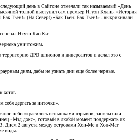
а следующий день в Сайгоне отмечали так называемый «День
тысячной толпой выступил сам премьер Нгуэн Кхань. «История
Бак Тьен!» (На Север!) «Бак Тьен! Бак Тьен!» - выкрикивали
генерал Нгуэн Као Ки:
аверняка уничтожим.
на территорию ДРВ шпионов и диверсантов и делал это с
траурным дням, дабы не узнать дни еще более черные.
 хотят.
 себя дергать за ниточки».
очное небо окрасилось вспышками взрывов, заполыхали
инец «Мэд-докс», готовый в любой момент поддержать их
РВ. Днем 2 августа между островами Хон-Ме и Хон-Мат
ие воды.