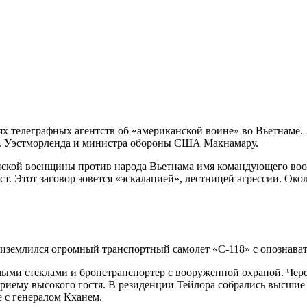
иях телеграфных агентств об «американской воине» во Вьетнаме
ора. Уэстморленда и министра обороны США Макнамару.
канской военщины против народа Вьетнама имя командующего в
т. Этот заговор зовется «эскалацией», лестницей агрессии. Око
риземлился огромный транспортный самолет «С-118» с опозна
ыми стеклами и бронетранспортер с вооруженной охраной. Чере
 приему высокого гостя. В резиденции Тейлора собрались высши
е с генералом Кханем.