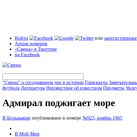
Войти
или
зарегистрирова
Архив номеров
«Смена» в Твиттере
на Facebook
"Смена" о сегодняшнем дне в истории
Горизонты
Замечательн
футбола
Литература
Неизвестное об известном
Предметы
Увле
Адмирал поджигает море
В Большаков
|
опубликовано в номере
№923, ноябрь 1965
В Мой Мир