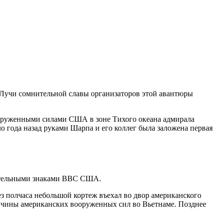
. Лучи сомнительной славы организаторов этой авантюры
ооруженными силами США в зоне Тихого океана адмирала
ло года назад руками Шарпа и его коллег была заложена первая
вательными знаками ВВС США.
з полчаса небольшой кортеж въехал во двор американского
е чины американских вооруженных сил во Вьетнаме. Позднее