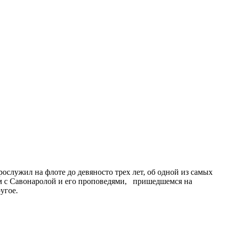
служил на флоте до девяносто трех лет, об одной из самых
ом с Савонаролой и его проповедями, пришедшемся на
угое.