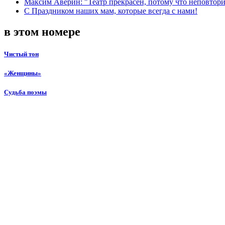
Максим Аверин: "Театр прекрасен, потому что неповтор
С Праздником наших мам, которые всегда с нами!
в этом номере
Чистый тон
«Женщины»
Судьба поэмы