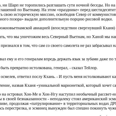
, ни Шарп не торопились разглашать сути ночной беседы. Но н
глашений по Вьетнаму. На этом «празднике» перед шестидесяти
ть свою историческую миссию, освободив Север от коммунистов! 
ьного позора» выдали дополнительную порцию рисовой водки.
южновьетнамской авиацией (впоследствии свергнувший Кханя) 
ждать, что мы уничтожим весь Северный Вьетнам, но Ханой мы н
ризнался в том, что сам со своего самолета не раз забрасывал 
ал ему и его генералам впредь держать язык за зубами даже по 
ыть превратно истолкована, генерал, - сказал Тейлор.
смелев, ответил послу Кхань. - И пусть меня истолковывают как
ение, назвав Кханя «уникальной марионеткой, который хочет сам
о на островах Хон-Ме и Хон-Нгу наступил необычный рассвет-н
в своей безнаказанности - неподалеку стоял американский эсм
заливе, продолжая «патрулирование» в территориальных водах Д
сь перестрелка, и эсминец вынужден был спешно покинуть чуж