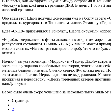
В то время, как «Мэддокс» кружил между островами в Тонкинс
«беседу» в Бангкок) шли к границам ДРВ. В ночь с 1-го на 2 
лаосской границы.
Обо всем этот Шарп получил донесения уже на борту своего «С
продолжать курсировать в Тонкинском заливе. Эсминцу «Терн
Едва «С-118» приземлился в Гонолулу, Шарпа окружили коррес
«Корабль американского флота атаковали в открытом море, - з
республики составляют 12 миль. - В. Б.). - Мы не можем прим
место и сказать: «На этот раз нас двое, попробуйте что-нибудь 
огнем!»
Ночью 4 августа эсминцы «Мэддокс» и «Тернер Джой» встретил
застывшие у экранов корабельных локаторов, чувствовали себя
метались белыми пятнами. Сильно качало. Жутко выл ветер. Но
то отходили обратно. Нервы радистов не выдерживали. Казалось
прокричал в переговорку: «Шесть торпедных катеров противн
пальбу в туман.
Ее эхо было очень скоро услышано за несколько тысяч миль от 
Страницы:
1
2