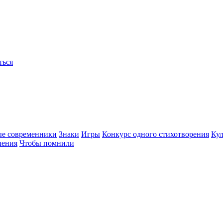
ться
ые современники
Знаки
Игры
Конкурс одного стихотворения
Кул
чения
Чтобы помнили