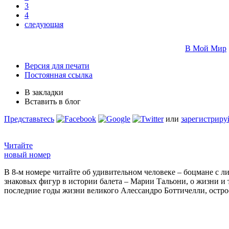
3
4
следующая
В Мой Мир
Версия для печати
Постоянная ссылка
В закладки
Вставить в блог
Представьтесь
или
зарегистриру
Читайте
новый номер
В 8-м номере читайте об удивительном человеке – боцмане с л
знаковых фигур в истории балета – Марии Тальони, о жизни и
последние годы жизни великого Алессандро Боттичелли, остр