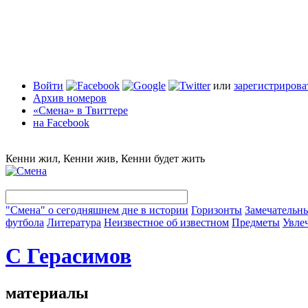
Войти
или
зарегистрирова
Архив номеров
«Смена» в Твиттере
на Facebook
Кенни жил, Кенни жив, Кенни будет жить
"Смена" о сегодняшнем дне в истории
Горизонты
Замечательн
футбола
Литература
Неизвестное об известном
Предметы
Увле
С Герасимов
материалы