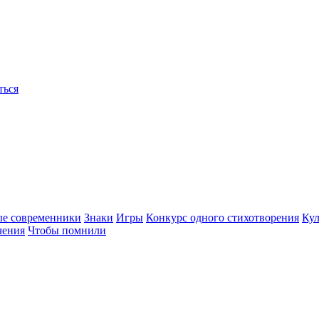
ться
ые современники
Знаки
Игры
Конкурс одного стихотворения
Кул
чения
Чтобы помнили