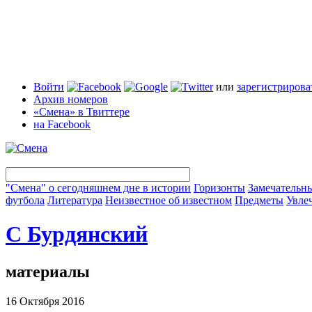
Войти
или
зарегистрирова
Архив номеров
«Смена» в Твиттере
на Facebook
"Смена" о сегодняшнем дне в истории
Горизонты
Замечательн
футбола
Литература
Неизвестное об известном
Предметы
Увле
С Бурдянский
материалы
16 Октября 2016