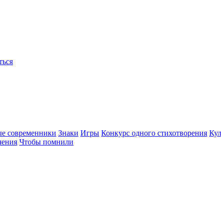
ться
ые современники
Знаки
Игры
Конкурс одного стихотворения
Кул
чения
Чтобы помнили