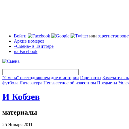
Войти
или
зарегистрирова
Архив номеров
«Смена» в Твиттере
на Facebook
"Смена" о сегодняшнем дне в истории
Горизонты
Замечательн
футбола
Литература
Неизвестное об известном
Предметы
Увле
И Кобзев
материалы
25 Января 2011