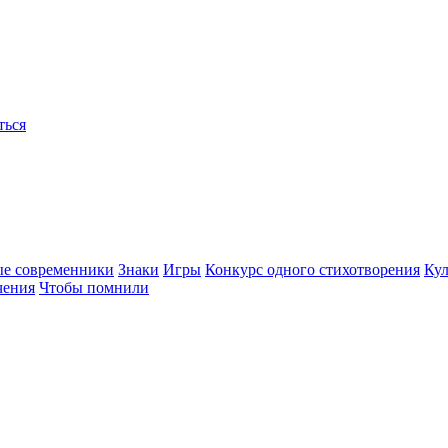
ться
ые современники
Знаки
Игры
Конкурс одного стихотворения
Кул
чения
Чтобы помнили