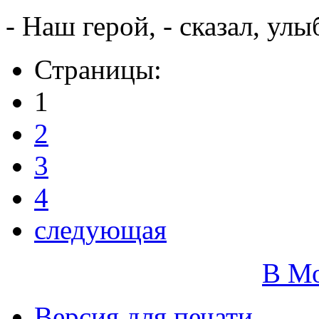
- Наш герой, - сказал, ул
Страницы:
1
2
3
4
следующая
В М
Версия для печати