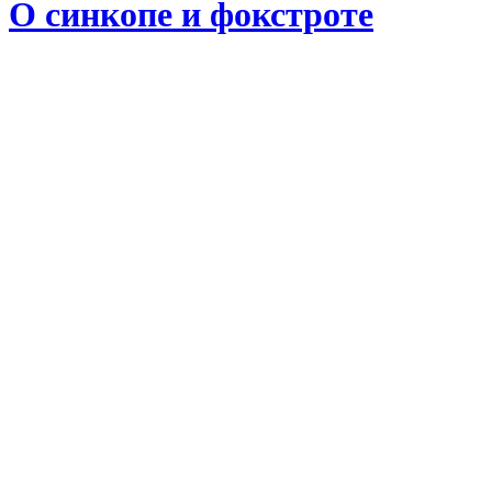
О синкопе и фокстроте