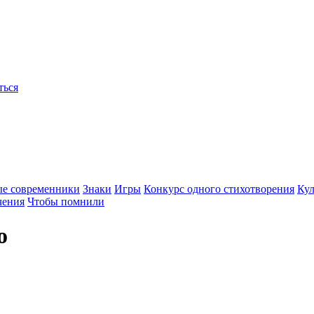
ться
ые современники
Знаки
Игры
Конкурс одного стихотворения
Кул
чения
Чтобы помнили
о