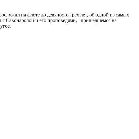
служил на флоте до девяносто трех лет, об одной из самых
ом с Савонаролой и его проповедями, пришедшемся на
угое.