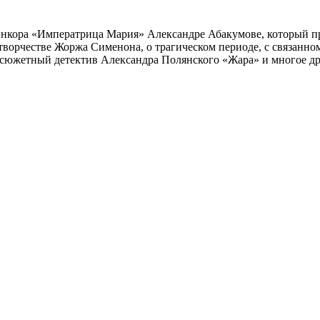
инкора «Императрица Мария» Александре Абакумове, который про
 творчестве Жоржа Сименона, о трагическом периоде, с связанн
осюжетный детектив Александра Полянского «Жара» и многое др