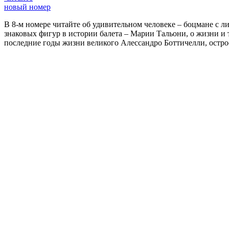
новый номер
В 8-м номере читайте об удивительном человеке – боцмане с л
знаковых фигур в истории балета – Марии Тальони, о жизни и
последние годы жизни великого Алессандро Боттичелли, остр