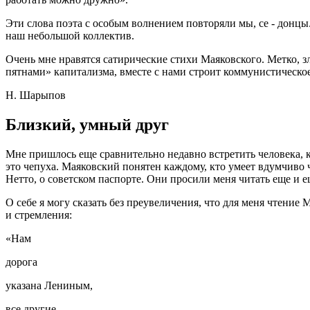
Эти слова поэта с особым волнением повторяли мы, се - донцы
наш небольшой коллектив.
Очень мне нравятся сатирические стихи Маяковского. Метко, зл
пятнами» капитализма, вместе с нами строит коммунистическо
Н. Шарыпов
Близкий, умный друг
Мне пришлось еще сравнительно недавно встретить человека, к
это чепуха. Маяковский понятен каждому, кто умеет вдумчиво 
Нетто, о советском паспорте. Они просили меня читать еще и ещ
О себе я могу сказать без преувеличения, что для меня чтение
и стремления:
«Нам
дорога
указана Лениным,
все другие -