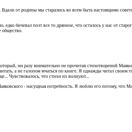
. Вдали от родины мы старались во всем быть настоящими совет
о, едко бичевал поэт все то дрянное, что осталось у нас от ста
е общество.
оторый, ни разу внимательно не прочитав стихотворений Маяков
читать, а не галопом мчаться по книге. Я однажды читал своим 
е... Чувствовалось, что стихи их волнуют...
 Маяковского - насущная потребность. Я люблю его потому, что М