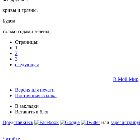
кривы и грязны.
Будем
только годами зелены,
Страницы:
1
2
3
следующая
В Мой Мир
Версия для печати
Постоянная ссылка
В закладки
Вставить в блог
Представьтесь
или
зарегистриру
Читайте