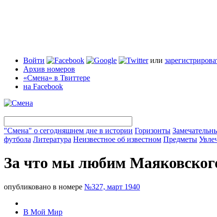
Войти
или
зарегистрирова
Архив номеров
«Смена» в Твиттере
на Facebook
"Смена" о сегодняшнем дне в истории
Горизонты
Замечательн
футбола
Литература
Неизвестное об известном
Предметы
Увле
За что мы любим Маяковског
опубликовано в номере
№327, март 1940
В Мой Мир