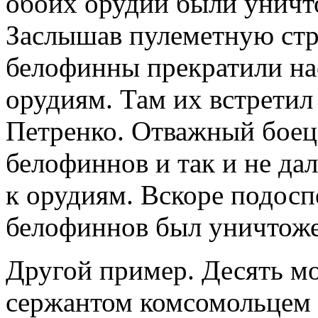
обоих орудий были уничт
Заслышав пулеметную стре
белофинны прекратили нас
орудиям. Там их встретил
Петренко. Отважный боец
белофиннов и так и не да
к орудиям. Вскоре подосп
белофиннов был уничтожен
Другой пример. Десять мо
сержантом комсомольцем