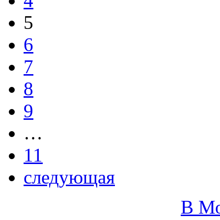
4
5
6
7
8
9
…
11
следующая
В М