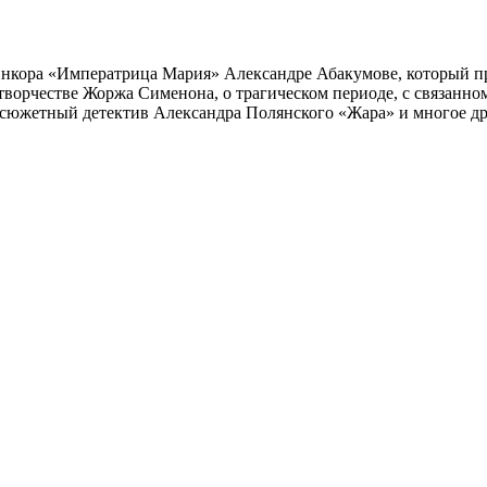
инкора «Императрица Мария» Александре Абакумове, который про
 творчестве Жоржа Сименона, о трагическом периоде, с связанн
осюжетный детектив Александра Полянского «Жара» и многое др