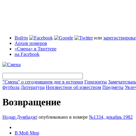
Войти
или
зарегистрирова
Архив номеров
«Смена» в Твиттере
на Facebook
"Смена" о сегодняшнем дне в истории
Горизонты
Замечательн
футбола
Литература
Неизвестное об известном
Предметы
Увле
Возвращение
Нодар Думбадзе
|
опубликовано в номере
№1334, декабрь 1982
В Мой Мир