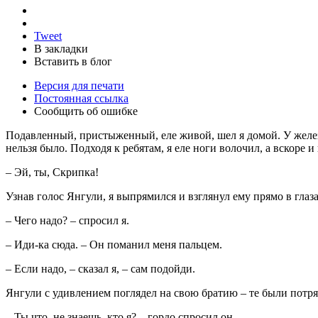
Tweet
В закладки
Вставить в блог
Версия для печати
Постоянная ссылка
Сообщить об ошибке
Подавленный, пристыженный, еле живой, шел я домой. У желез
нельзя было. Подходя к ребятам, я еле ноги волочил, а вскоре 
– Эй, ты, Скрипка!
Узнав голос Янгули, я выпрямился и взглянул ему прямо в глаза
– Чего надо? – спросил я.
– Иди-ка сюда. – Он поманил меня пальцем.
– Если надо, – сказал я, – сам подойди.
Янгули с удивлением поглядел на свою братию – те были потря
– Ты что, не знаешь, кто я? – гордо спросил он.