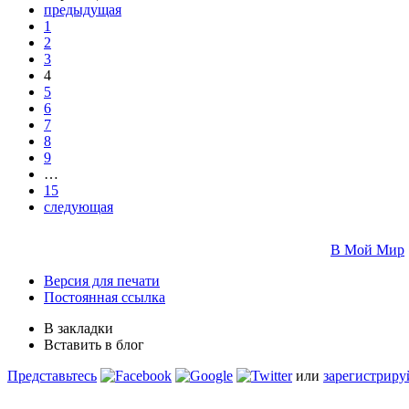
предыдущая
1
2
3
4
5
6
7
8
9
…
15
следующая
В Мой Мир
Версия для печати
Постоянная ссылка
В закладки
Вставить в блог
Представьтесь
или
зарегистриру