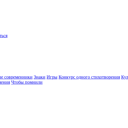
ться
ые современники
Знаки
Игры
Конкурс одного стихотворения
Кул
чения
Чтобы помнили