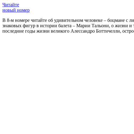
Читайте
новый номер
В 8-м номере читайте об удивительном человеке – боцмане с л
знаковых фигур в истории балета – Марии Тальони, о жизни и
последние годы жизни великого Алессандро Боттичелли, остр