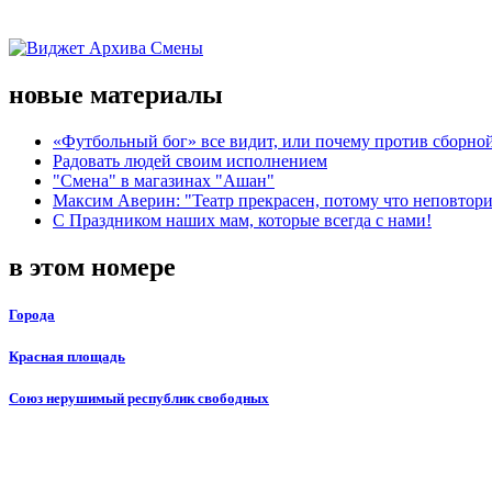
новые материалы
«Футбольный бог» все видит, или почему против сборной
Радовать людей своим исполнением
"Смена" в магазинах "Ашан"
Максим Аверин: "Театр прекрасен, потому что неповтор
С Праздником наших мам, которые всегда с нами!
в этом номере
Города
Красная площадь
Союз нерушимый республик свободных