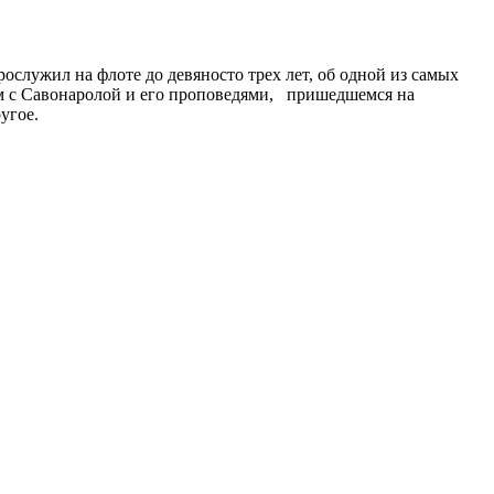
служил на флоте до девяносто трех лет, об одной из самых
ом с Савонаролой и его проповедями, пришедшемся на
угое.