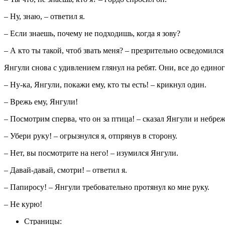
– Ну, знаю, – ответил я.
– Если знаешь, почему не подходишь, когда я зову?
– А кто ты такой, чтоб звать меня? – презрительно осведомился
Янгули снова с удивлением глянул на ребят. Они, все до единог
– Ну-ка, Янгули, покажи ему, кто ты есть! – крикнул один.
– Врежь ему, Янгули!
– Посмотрим сперва, что он за птица! – сказал Янгули и небре
– Убери руку! – огрызнулся я, отпрянув в сторону.
– Нет, вы посмотрите на него! – изумился Янгули.
– Давай-давай, смотри! – ответил я.
– Папиросу! – Янгули требовательно протянул ко мне руку.
– Не курю!
Страницы: