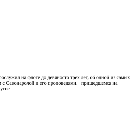
служил на флоте до девяносто трех лет, об одной из самых
ом с Савонаролой и его проповедями, пришедшемся на
угое.