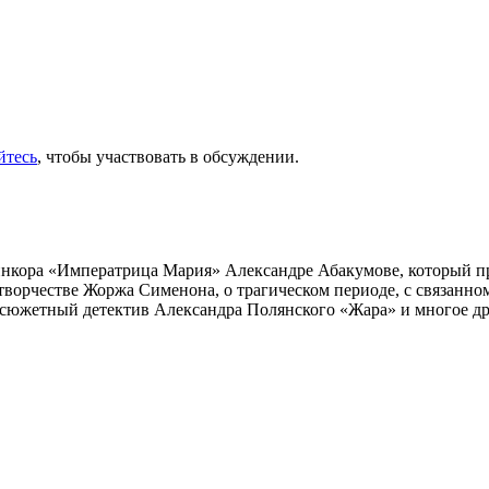
йтесь
, чтобы участвовать в обсуждении.
инкора «Императрица Мария» Александре Абакумове, который про
 творчестве Жоржа Сименона, о трагическом периоде, с связанн
осюжетный детектив Александра Полянского «Жара» и многое др