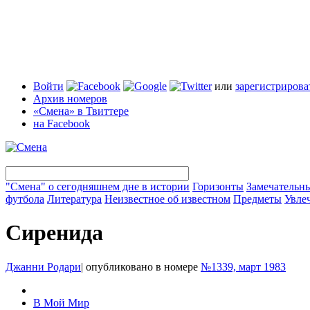
Войти
или
зарегистрирова
Архив номеров
«Смена» в Твиттере
на Facebook
"Смена" о сегодняшнем дне в истории
Горизонты
Замечательн
футбола
Литература
Неизвестное об известном
Предметы
Увле
Сиренида
Джанни Родари
|
опубликовано в номере
№1339, март 1983
В Мой Мир