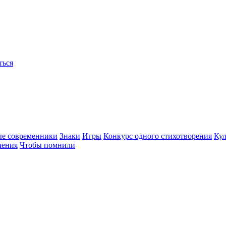
ться
ые современники
Знаки
Игры
Конкурс одного стихотворения
Кул
чения
Чтобы помнили