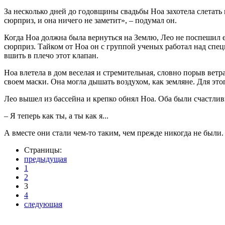
За несколько дней до годовщины свадьбы Ноа захотела слетать н
сюрприз, и она ничего не заметит», – подумал он.
Когда Ноа должна была вернуться на Землю, Лео не поспешил ей 
сюрприз. Тайком от Ноа он с группой ученых работал над спец
вшить в плечо этот клапан.
Ноа влетела в дом веселая и стремительная, словно порыв ветра
своем маски. Она могла дышать воздухом, как земляне. Для эт
Лео вышел из бассейна и крепко обнял Ноа. Оба были счастлив
– Я теперь как ты, а ты как я...
А вместе они стали чем-то таким, чем прежде никогда не были. Т
Страницы:
предыдущая
1
2
3
4
следующая