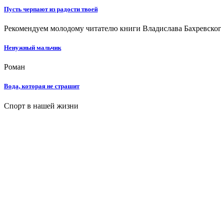
Пусть черпают из радости твоей
Рекомендуем молодому читателю книги Владислава Бахревског
Ненужный мальчик
Роман
Вода, которая не страшит
Спорт в нашей жизни