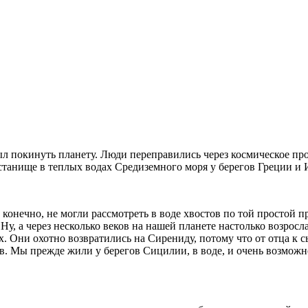
л покинуть планету. Люди переправились через космическое про
станище в теплых водах Средиземного моря у берегов Греции и 
конечно, не могли рассмотреть в воде хвостов по той простой пр
Ну, а через несколько веков на нашей планете настолько возрос
. Они охотно возвратились на Сирениду, потому что от отца к с
в. Мы прежде жили у берегов Сицилии, в воде, и очень возможно