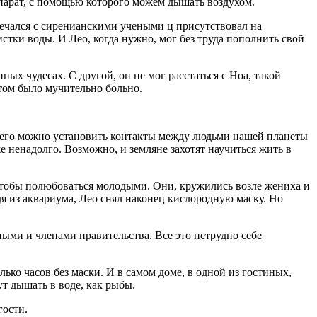
ппарат, с помощью которого можем дышать воздухом.
речался с сиренианскими учеными ц присутствовал на
истки воды. И Лео, когда нужно, мог без труда пополнить свой
ных чудесах. С другой, он не мог расстаться с Ноа, такой
этом было мучительно больно.
 всего можно установить контакты между людьми нашей планеты
е ненадолго. Возможно, и земляне захотят научиться жить в
чтобы полюбоваться молодыми. Они, кружились возле жениха и
 из аквариума, Лео снял наконец кислородную маску. Но
ными и членами правительства. Все это нетрудно себе
ько часов без маски. И в самом доме, в одной из гостиных,
ут дышать в воде, как рыбы.
гости.