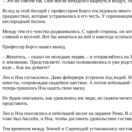
– Это не совсем так. Они могли ненадолго нырнуть в воздух, 
Вслед за этой беседой с профессором Борго последовало много
празднествах, которые устраивались в его честь. У сиренианце
кислородный баллон.
Между тем его чувства раздваивались. С одной стороны, он хоте
славной и веселой. Вот бы жениться на ней и навсегда остать
Профессор Борго нашел выход.
– Женитесь, – сказал он молодым людям, – и отправляйтесь н
и землянами. Представляете, только познакомились и уже родст
воде... Как вы думаете?
Лео и Ноа согласились. Даже фейерверк устроили под водой. 
невесты, сопровождая свадебное шествие. А потом небольшой
теперь пришлось Ноа надеть свою маску.
Не будем описывать, как удивлялись им люди, не скажем ничего
представить.
Лео и Ноа поселились в небольшой вилле на окраине Рима. В са
тоже был бассейн, и Ноа, чтобы доставить удовольствие гостям,
Тем временем между Землей и Сиренидой установились постоян