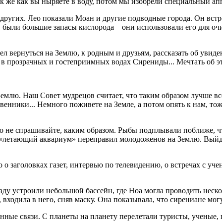
так же как вы ныряете в воду, потом мы изобрели специальный а
 других. Лео показали Моан и другие подводные города. Он вст
в были большие запасы кислорода – они использовали его для оч
л вернуться на Землю, к родным и друзьям, рассказать об увиден
ся в прозрачных и гостеприимных водах Сирениды... Мечтать об 
а Землю. Наш Совет мудрецов считает, что таким образом лучше
венники... Немного поживете на Земле, а потом опять к нам, тож
Но не спрашивайте, каким образом. Рыбы подплывали поближе, 
 «летающий аквариум» переправил молодоженов на Землю. Выйдя
 о заголовках газет, интервью по телевидению, о встречах с уче
ду устроили небольшой бассейн, где Ноа могла проводить нескол
 входила в него, сняв маску. Она показывала, что сирениане мог
ные связи. С планеты на планету перелетали туристы, ученые, 