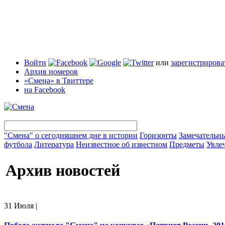
Войти
или
зарегистрирова
Архив номеров
«Смена» в Твиттере
на Facebook
"Смена" о сегодняшнем дне в истории
Горизонты
Замечательн
футбола
Литература
Неизвестное об известном
Предметы
Увле
Архив новостей
31 Июля
|