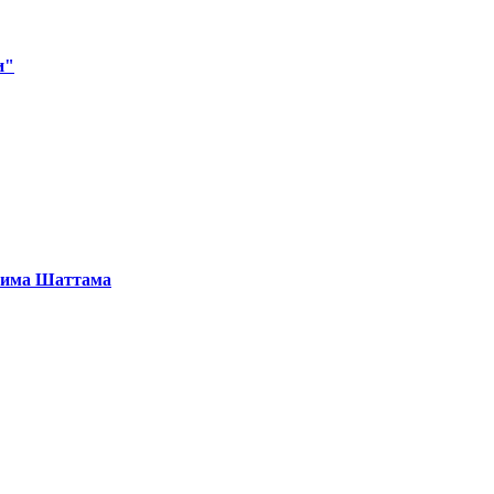
и"
ксима Шаттама