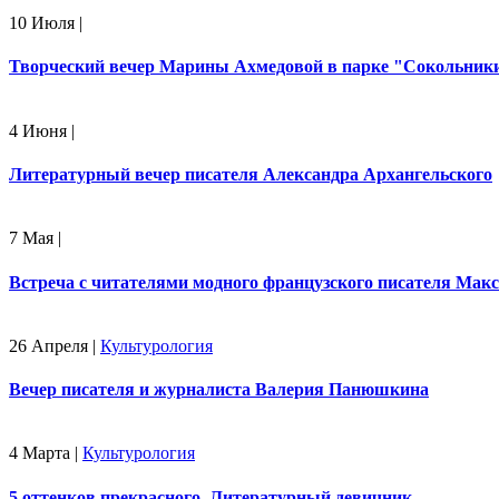
10 Июля
|
Творческий вечер Марины Ахмедовой в парке "Сокольник
4 Июня
|
Литературный вечер писателя Александра Архангельского
7 Мая
|
Встреча с читателями модного французского писателя Ма
26 Апреля
|
Культурология
Вечер писателя и журналиста Валерия Панюшкина
4 Марта
|
Культурология
5 оттенков прекрасного. Литературный девичник