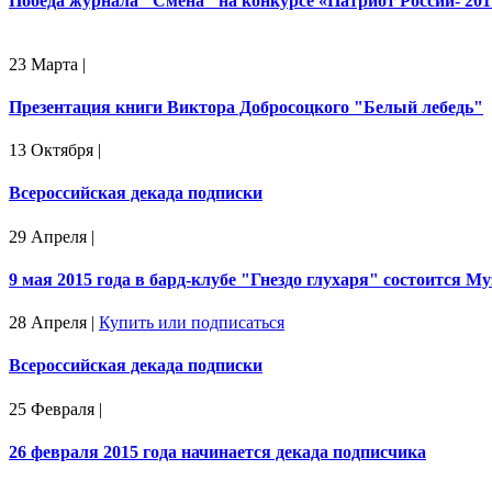
Победа журнала "Смена" на конкурсе «Патриот России- 201
23 Марта
|
Презентация книги Виктора Добросоцкого "Белый лебедь"
13 Октября
|
Всероссийская декада подписки
29 Апреля
|
9 мая 2015 года в бард-клубе "Гнездо глухаря" состоится
28 Апреля
|
Купить или подписаться
Всероссийская декада подписки
25 Февраля
|
26 февраля 2015 года начинается декада подписчика