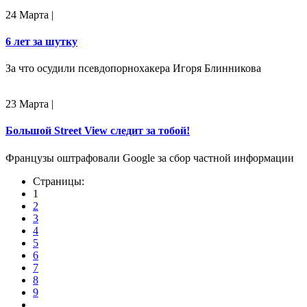
24 Марта
|
6 лет за шутку
За что осудили псевдопорнохакера Игоря Блинникова
23 Марта
|
Большой Street View следит за тобой!
Французы оштрафовали Google за сбор частной информации
Страницы:
1
2
3
4
5
6
7
8
9
…