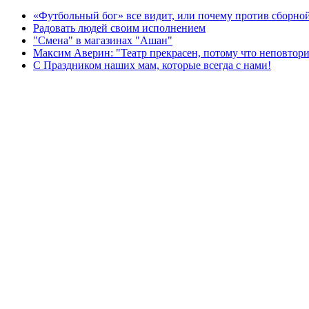
«Футбольный бог» все видит, или почему против сборной
Радовать людей своим исполнением
"Смена" в магазинах "Ашан"
Максим Аверин: "Театр прекрасен, потому что неповтор
С Праздником наших мам, которые всегда с нами!