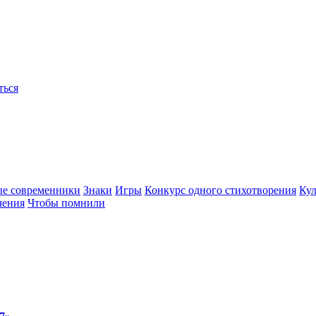
ться
ые современники
Знаки
Игры
Конкурс одного стихотворения
Кул
чения
Чтобы помнили