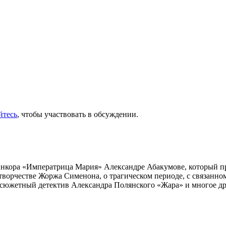
йтесь
, чтобы участвовать в обсуждении.
инкора «Императрица Мария» Александре Абакумове, который про
 творчестве Жоржа Сименона, о трагическом периоде, с связанн
осюжетный детектив Александра Полянского «Жара» и многое др