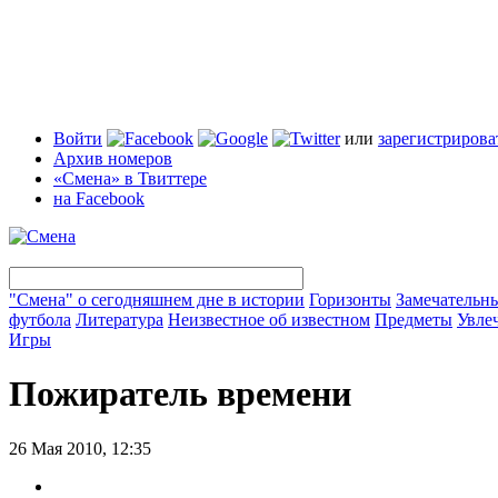
Войти
или
зарегистрирова
Архив номеров
«Смена» в Твиттере
на Facebook
"Смена" о сегодняшнем дне в истории
Горизонты
Замечательн
футбола
Литература
Неизвестное об известном
Предметы
Увле
Игры
Пожиратель времени
26 Мая 2010, 12:35