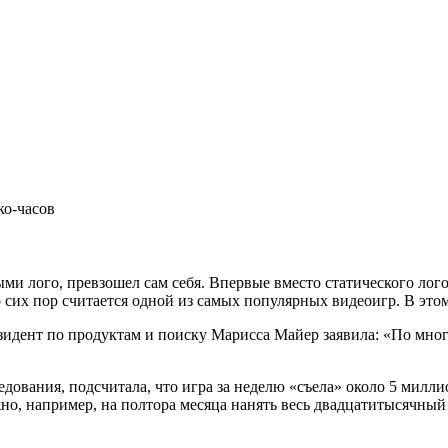
ко-часов
ми лого, превзошел сам себя. Впервые вместо статического лог
 сих пор считается одной из самых популярных видеоигр. В это
езидент по продуктам и поиску Марисса Майер заявила: «По мно
дования, подсчитала, что игра за неделю «съела» около 5 милл
но, например, на полтора месяца нанять весь двадцатитысячный