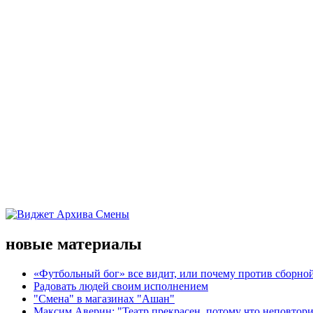
новые материалы
«Футбольный бог» все видит, или почему против сборной
Радовать людей своим исполнением
"Смена" в магазинах "Ашан"
Максим Аверин: "Театр прекрасен, потому что неповтор