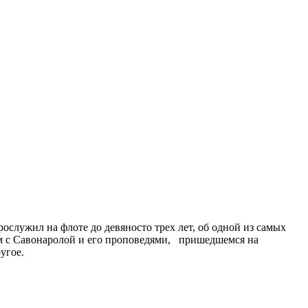
служил на флоте до девяносто трех лет, об одной из самых
ом с Савонаролой и его проповедями, пришедшемся на
угое.