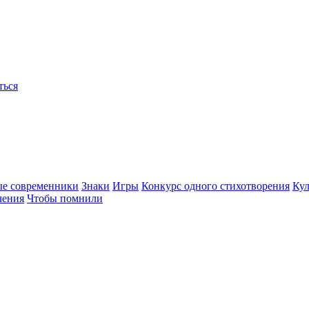
ться
ые современники
Знаки
Игры
Конкурс одного стихотворения
Кул
чения
Чтобы помнили