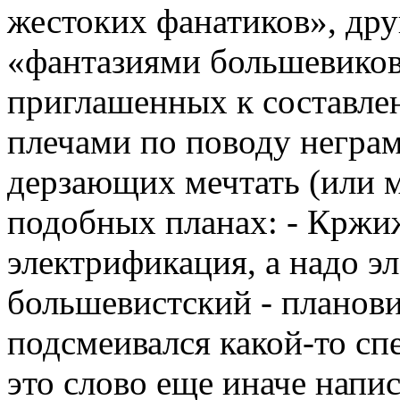
жестоких фанатиков», дру
«фантазиями большевиков»
приглашенных к составл
плечами по поводу негра
дерзающих мечтать (или 
подобных планах: - Крж
электрификация, а надо э
большевистский - плановик
подсмеивался какой-то сп
это слово еще иначе напис