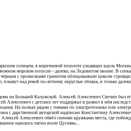
тябрьским солнцем, в коричневой позолоте уходящих вдоль Москв
евожном морском полусне - далеко, на Ледовитом океане. В сопка
 чёрным с прожилками гранитом облицовывали цоколи строящихся
лывут над рекой по-летнему округлые облака, и только далеко н
ж дома на Большой Калужской. Алексей Алексеевич Свечин был его
й Алексеевич с детских лет поддержал и развил в нём наследств
ыхания. На полках рядом с томами по электротехнике или элек
ана с дарственной авторской надписью Константину Алексеевич
Алексей Алексеевич обвёл синими кружками места, где побежда
ванное наискось пятно возле Цусимы...