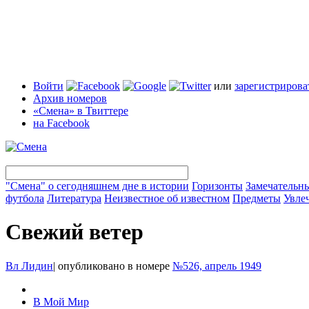
Войти
или
зарегистрирова
Архив номеров
«Смена» в Твиттере
на Facebook
"Смена" о сегодняшнем дне в истории
Горизонты
Замечательн
футбола
Литература
Неизвестное об известном
Предметы
Увле
Свежий ветер
Вл Лидин
|
опубликовано в номере
№526, апрель 1949
В Мой Мир