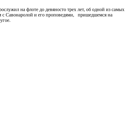
служил на флоте до девяносто трех лет, об одной из самых
ом с Савонаролой и его проповедями, пришедшемся на
угое.