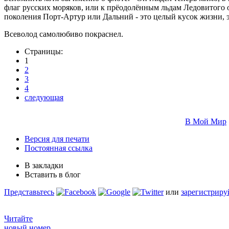
флаг русских моряков, или к прёодолённым льдам Ледовитого 
поколения Порт-Артур или Дальний - это целый кусок жизни, э
Всеволод самолюбиво покраснел.
Страницы:
1
2
3
4
следующая
В Мой Мир
Версия для печати
Постоянная ссылка
В закладки
Вставить в блог
Представьтесь
или
зарегистриру
Читайте
новый номер