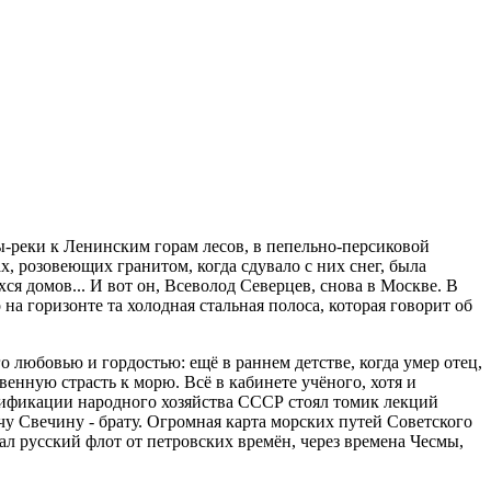
ы-реки к Ленинским горам лесов, в пепельно-персиковой
х, розовеющих гранитом, когда сдувало с них снег, была
 домов... И вот он, Всеволод Северцев, снова в Москве. В
а горизонте та холодная стальная полоса, которая говорит об
 любовью и гордостью: ещё в раннем детстве, когда умер отец,
енную страсть к морю. Всё в кабинете учёного, хотя и
трификации народного хозяйства СССР стоял томик лекций
у Свечину - брату. Огромная карта морских путей Советского
л русский флот от петровских времён, через времена Чесмы,