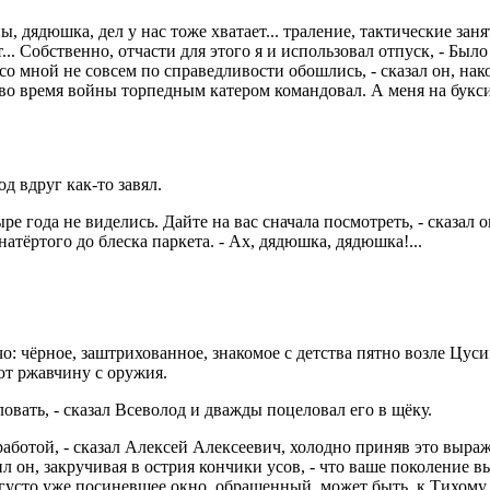
ны, дядюшка, дел у нас тоже хватает... траление, тактические зан
.. Собственно, отчасти для этого я и использовал отпуск, - Был
о со мной не совсем по справедливости обошлись, - сказал он, нак
я во время войны торпедным катером командовал. А меня на букси
од вдруг как-то завял.
тыре года не виделись. Дайте на вас сначала посмотреть, - сказа
тёртого до блеска паркета. - Ах, дядюшка, дядюшка!...
о: чёрное, заштрихованное, знакомое с детства пятно возле Цус
ют ржавчину с оружия.
еловать, - сказал Всеволод и дважды поцеловал его в щёку.
работой, - сказал Алексей Алексеевич, холодно приняв это выраж
л он, закручивая в острия кончики усов, - что ваше поколение 
в густо уже посиневшее окно, обращенный, может быть, к Тихому