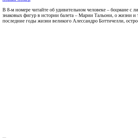
В 8-м номере читайте об удивительном человеке – боцмане с л
знаковых фигур в истории балета – Марии Тальони, о жизни и
последние годы жизни великого Алессандро Боттичелли, остр