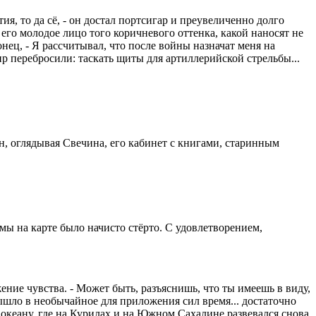
ятия, то да сё, - он достал портсигар и преувеличенно долго
о его молодое лицо того коричневого оттенка, какой наносят не
онец, - Я рассчитывал, что после войны назначат меня на
р перебросили: таскать щиты для артиллерийской стрельбы...
л он, оглядывая Свечина, его кабинет с книгами, старинным
имы на карте было начисто стёрто. С удовлетворением,
ение чувства. - Может быть, разъяснишь, что ты имеешь в виду,
вышло в необычайное для приложения сил время... достаточно
 океану, где на Курилах и на Южном Сахалине развевался снова