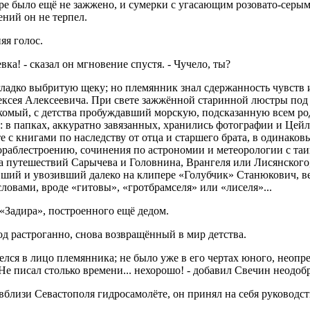
ре было ещё не зажжено, и сумерки с угасающим розовато-серым
ний он не терпел.
яя голос.
вка! - сказал он мгновение спустя. - Чучело, ты?
гладко выбритую щеку; но племянник знал сдержанность чувств 
Алексея Алексеевича. При свете зажжённой старинной люстры под
акомый, с детства пробуждавший морскую, подсказанную всем ро
 в папках, аккуратно завязанных, хранились фотографии и Цейл
 с книгами по наследству от отца и старшего брата, в одинако
кораблестроению, сочинения по астрономии и метеорологии с та
ма путешествий Сарычева и Головнина, Врангеля или Лисянског
явший и увозивший далеко на клипере «Голубчик» Станюкович, 
овами, вроде «гитовы», «гротбрамселя» или «лиселя»...
 «Задира», построенного ещё дедом.
лод растроганно, снова возвращённый в мир детства.
ляделся в лицо племянника; не было уже в его чертах юного, нео
е писал столько времени... нехорошо! - добавил Свечин неодоб
вблизи Севастополя гидросамолёте, он принял на себя руководс