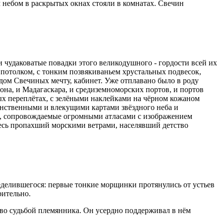
 небом в раскрытых окнах стояли в комнатах. Свечин
и чудаковатые повадки этого великодушного - гордости всей их
 потолком, с тонким позвякиваньем хрустальных подвесок,
дом Свечиных мечту, кабинет. Уже отплавано было в роду
она, и Мадагаскара, и средиземноморских портов, и портов
вых переплётах, с зелёными наклейками на чёрном кожаном
инственными и влекущими картами звёздного неба и
о, сопровождаемые огромными атласами с изображением
весь пропахший морскими ветрами, населявший детство
пределившегося: первые тонкие морщинки протянулись от устьев
рительно.
тво судьбой племянника. Он усердно поддерживал в нём