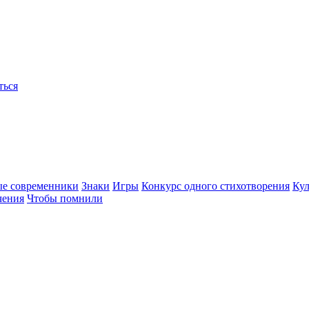
ться
ые современники
Знаки
Игры
Конкурс одного стихотворения
Кул
чения
Чтобы помнили