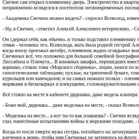
Свечин сам открыл племяннику дверь. Электричество в кварти
неприязненно вгляделся в посетителя: несвоевременных посеще
- Академика Свечина можно видеть? - спросил Всеволод, измен
- Ну, я Свечин, - ответил Алексей Алексеевич нетерпеливо. - Се
Он сдержал себя, как обычно, и только подставил племяннику 
семьи - человека: его, Всеволода, мать была родной сестрой 
когда внизу проезжал автобус, племянник жадно оглядывал зн
Свечиных всё, что положено для большой семейной биографии:
Лиссабона и Плимута... В книжных шкафах, перешедших вместе
корешке, стояли тома «Морского сборника», лоции, книги по 
синоптическими таблицами; пухлые, на тряпичной бумаге, то
курильцев или камчадалов; и на самых нижних полках - плен
моряками в бескозырках и влекущими, головокружительными сл
Всё стояло на месте в кабинете дядюшки, даже модель клипера
- Боже мой, дядюшка... даже моделька на месте, - сказал Всево
- Моделька на месте... а вот ты-то как плаваешь? - Свечин вг
глаз, нанесённые испытаниями войны и морскими походами. - Н
Когда-то после смерти мужа сестры, погибшего на затонувшем 
влечение к морю, чтобы имя Свечиных не затерялось на флоте.