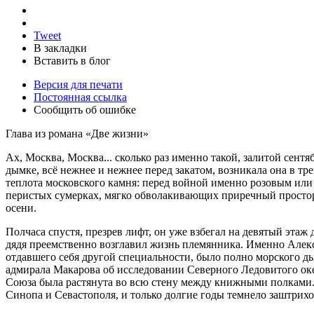
Tweet
В закладки
Вставить в блог
Версия для печати
Постоянная ссылка
Сообщить об ошибке
Глава из романа «Две жизни»
Ах, Москва, Москва... сколько раз именно такой, залитой сен
дымке, всё нежнее и нежнее перед закатом, возникала она в тр
теплота московского камня: перед войной именно розовым или
перистых сумерках, мягко обволакивающих приречный простор, п
осени.
Полчаса спустя, презрев лифт, он уже взбегал на девятый эта
дядя преемственно возглавил жизнь племянника. Именно Алексе
отдавшего себя другой специальности, было полно морского д
адмирала Макарова об исследовании Северного Ледовитого оке
Союза была растянута во всю стену между книжными полками. 
Синопа и Севастополя, и только долгие годы темнело заштрихо