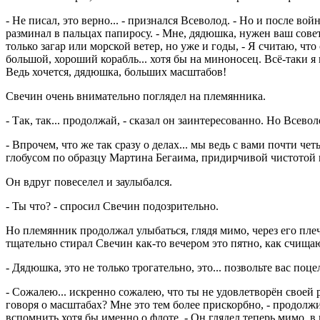
- Не писал, это верно... - признался Всеволод. - Но и после вой
разминал в пальцах папиросу. - Мне, дядюшка, нужен ваш совет.
только загар или морской ветер, но уже и годы, - Я считаю, чт
большой, хороший корабль... хотя бы на миноносец. Всё-таки 
Ведь хочется, дядюшка, больших масштабов!
Свечин очень внимательно поглядел на племянника.
- Так, так... продолжай, - сказал он заинтересованно. Но Всевол
- Впрочем, что же так сразу о делах... мы ведь с вами почти че
глобусом по образцу Мартина Бегаима, придирчивой чистотой на
Он вдруг повеселел и заулыбался.
- Ты что? - спросил Свечин подозрительно.
Но племянник продолжал улыбаться, глядя мимо, через его плеч
тщательно стирал Свечин как-то вечером это пятно, как счища
- Дядюшка, это не только трогательно, это... позвольте вас поц
- Сожалею... искренно сожалею, что ты не удовлетворён своей 
говоря о масштабах? Мне это тем более прискорбно, - продолжи
вспомнить хотя бы именно о флоте. - Он глядел теперь мимо, 