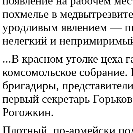
появление на рабочем мест
похмелье в медвытрезвите
уродливым явлением — пь
нелегкий и непримиримый
...В красном уголке цеха
комсомольское собрание.
бригадиры, представител
первый секретарь Горько
Рогожкин.
Плотный, по-армейски по