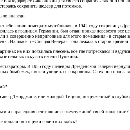
Ле Роя курфюрст Саксон­ский для своего собрания - так оно попа
стараясь сохранить шедевр для потомков.
было впереди.
у требованию немецких музейщиков, в 1942 году сокро­вища Дрез
зилась к границам Герма­нии, был отдан приказ перевезти все це
али в совершенно непригодные для это­го помещения - в старые
ы. На­шлась и «Спящая Венера» - она лежала в старой грязной 
артины: на них появилась плесень, кое-где потрескался и вздул
бразительных искусств имени Пушкина.
еставраторы. В 1955 году шедевры Дрезденской галереи вернулис
ашных бомбежек, смогли увидеть ее сокровища. С тех пор просла
тий?
расавец Джорджоне, или молодой Тициан, погруженный в глу­бок
ьги и спра­ведливо считавшие ее жемчужиной сво­ей коллекции?
е попали они в руки советских войск?