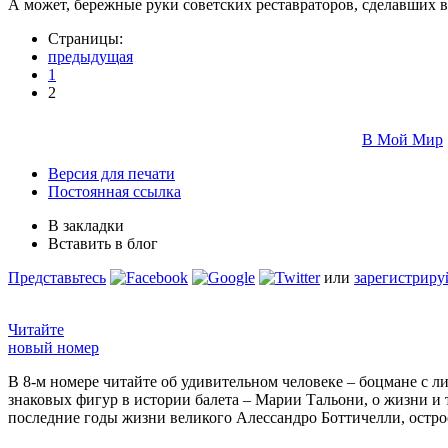
А может, бережные руки советских ре­ставраторов, сделавших 
Страницы:
предыдущая
1
2
В Мой Мир
Версия для печати
Постоянная ссылка
В закладки
Вставить в блог
Представьтесь
или
зарегистриру
Читайте
новый номер
В 8-м номере читайте об удивительном человеке – боцмане с л
знаковых фигур в истории балета – Марии Тальони, о жизни и
последние годы жизни великого Алессандро Боттичелли, остр