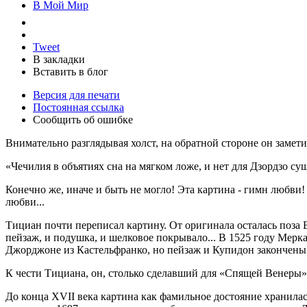
В Мой Мир
Tweet
В закладки
Вставить в блог
Версия для печати
Постоянная ссылка
Сообщить об ошибке
Внимательно разглядывая холст, на об­ратной стороне он замети
«Чечилия в объятиях сна на мяг­ком ложе, и нет для Дзордзо су
Конечно же, иначе и быть не могло! Эта картина - гимн любви
любви...
Тициан почти переписал картину. От оригинала осталась поза В
пейзаж, и по­душка, и шелковое покрывало... В 1525 году Мерк
Джорджоне из Кастельфранко, но пейзаж и Купидон закончен
К чести Тициана, он, столько сделав­ший для «Спящей Венеры»,
До конца XVII века картина как фа­мильное достояние хранила