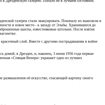
­ло в Дрезденскую галерею. Попало не в лучшем состоянии.
денской галереи стали эвакуи­ровать. Поначалу их вывозили в
н­ности в новое место - к западу от Эльбы. Хранившиеся до
 заброшенные шахты, известняковые штольни. После взятия
вагонетке.
ся красочный слой. Вместе с другими пострадавшими в войне
ь домой, в Дрезден, и, наконец, 3 июня 1956 года первые
вленная «Спящая Венера» украшает одно из луч­ших
ие размышления об искусстве, спаса­ющий картину своего