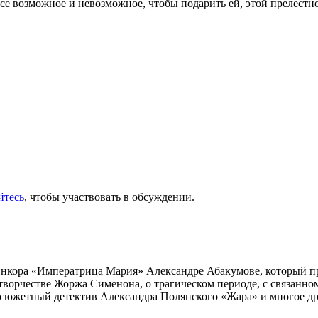
все возможное и невозможное, чтобы подарить ей, этой пре­лест
йтесь
, чтобы участвовать в обсуждении.
инкора «Императрица Мария» Александре Абакумове, который про
 творчестве Жоржа Сименона, о трагическом периоде, с связанн
осюжетный детектив Александра Полянского «Жара» и многое др