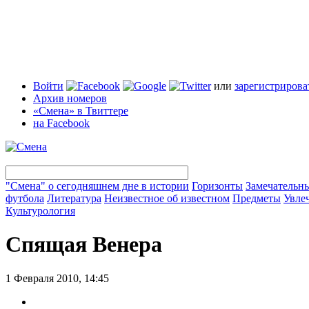
Войти
или
зарегистрирова
Архив номеров
«Смена» в Твиттере
на Facebook
"Смена" о сегодняшнем дне в истории
Горизонты
Замечательн
футбола
Литература
Неизвестное об известном
Предметы
Увле
Культурология
Спящая Венера
1 Февраля 2010, 14:45