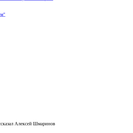
им"
ассказал Алексей Шмаринов