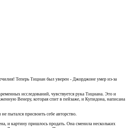
ечилия! Теперь Тициан был уверен - Джорджоне умер из-за
временных исследований, чув­ствуется рука Тициана. Это и
енную Вене­ру, которая спит в пейзаже, и Купидона, на­писана
 не пытался присвоить себе авторство.
мена, и картину пришлось продать. Она сменила нескольких