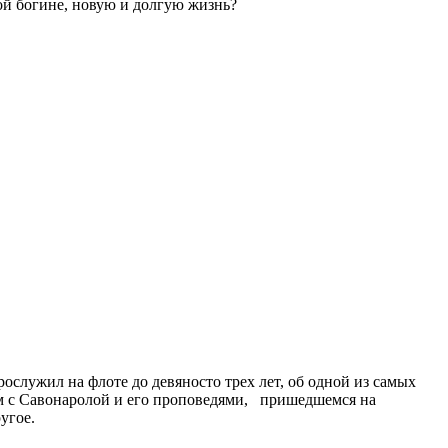
ной богине, новую и долгую жизнь?
служил на флоте до девяносто трех лет, об одной из самых
ом с Савонаролой и его проповедями, пришедшемся на
угое.