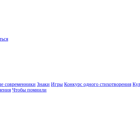
ться
ые современники
Знаки
Игры
Конкурс одного стихотворения
Кул
чения
Чтобы помнили