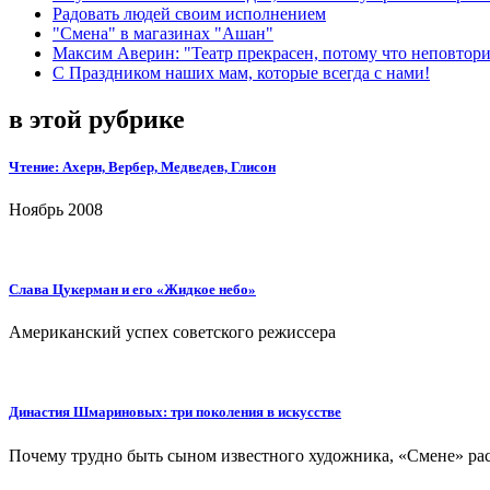
Радовать людей своим исполнением
"Смена" в магазинах "Ашан"
Максим Аверин: "Театр прекрасен, потому что неповтор
С Праздником наших мам, которые всегда с нами!
в этой рубрике
Чтение: Ахерн, Вербер, Медведев, Глисон
Ноябрь 2008
Слава Цукерман и его «Жидкое небо»
Американский успех советского режиссера
Династия Шмариновых: три поколения в искусстве
Почему трудно быть сыном известного художника, «Смене» р