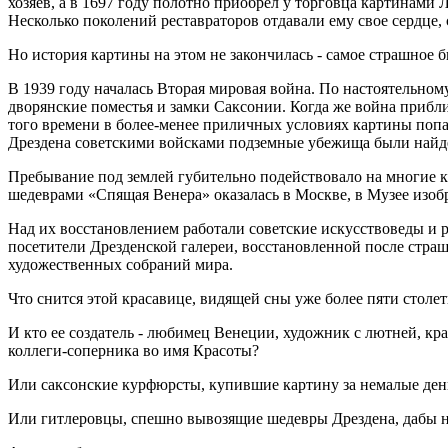
хозяев, а в 1697 году полотно приобрел у торговца картинами 
Несколько поколений реставраторов отдавали ему свое сердце, 
Но история картины на этом не закон­чилась - самое страшное 
В 1939 году началась Вторая мировая война. По настоятельном
дворян­ские поместья и замки Саксонии. Когда же война прибли
того времени в более-менее приличных условиях картины по­п
Дрездена советскими войсками подземные убежища были найден
Пребывание под землей губительно по­действовало на многие к
шедеврами «Спя­щая Венера» оказалась в Москве, в Музее изо
Над их восстановлением работали со­ветские искусствоведы и р
посетители Дрез­денской галереи, восстановленной по­сле стр
художественных собраний мира.
Что снится этой красавице, видящей сны уже более пяти столе
И кто ее создатель - любимец Венеции, художник с лютней, к
коллеги-соперника во имя Красоты?
Или саксонские курфюрсты, купив­шие картину за немалые ден
Или гитлеровцы, спешно вывозящие шедевры Дрездена, дабы н