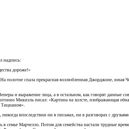
л надпись:
щества дороже!»
! На полотне спала прекрасная возлюбленная Джорджоне, юная Ч
енеры и выра­жение лица, а в остальном, как говорят данные со
антонио Микиэль писал: «Картина на холсте, изображающая обнаж
ы Тицианом».
 никогда впоследствии ни в письмах, ни в разговорах с друзьями
сь в семье Марчелло. Потом для семейства наста­ли трудные вре