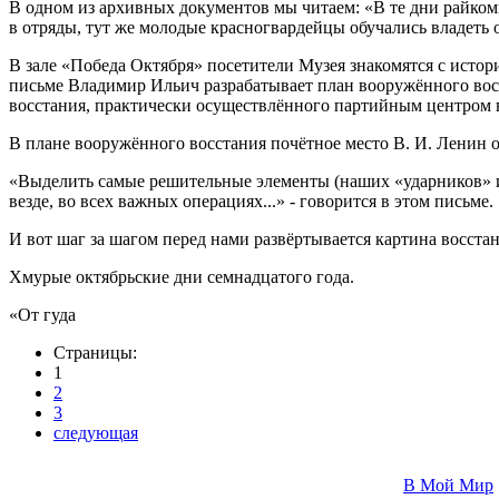
В одном из архивных документов мы читаем: «В те дни райком
в отряды, тут же молодые красногвардейцы обучались владеть
В зале «Победа Октября» посетители Музея знакомятся с исто
письме Владимир Ильич разрабатывает план вооружённого восст
восстания, практически осуществлённого партийным центром в
В плане вооружённого восстания почётное место В. И. Ленин 
«Выделить самые решительные элементы (наших «ударников» и 
везде, во всех важных операциях...» - говорится в этом письме.
И вот шаг за шагом перед нами развёртывается картина восста
Хмурые октябрьские дни семнадцатого года.
«От гуда
Страницы:
1
2
3
следующая
В Мой Мир