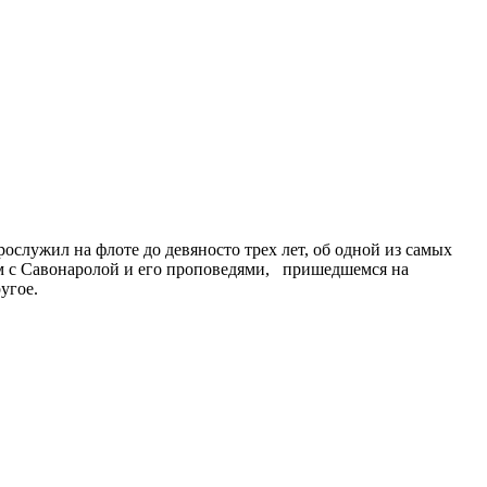
служил на флоте до девяносто трех лет, об одной из самых
ом с Савонаролой и его проповедями, пришедшемся на
угое.