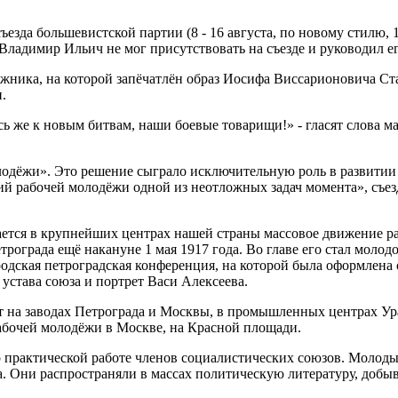
ъезда большевистской партии (8 - 16 августа, по новому стилю,
адимир Ильич не мог присутствовать на съезде и руководил ег
дожника, на которой запёчатлён образ Иосифа Виссарионовича Ст
.
ь же к новым битвам, наши боевые товарищи!» - гласят слова ма
лодёжи». Это решение сыграло исключительную роль в развити
й рабочей молодёжи одной из неотложных задач момента», съез
вается в крупнейших центрах нашей страны массовое движение 
ограда ещё накануне 1 мая 1917 года. Во главе его стал молод
ородская петроградская конференция, на которой была оформлен
устава союза и портрет Васи Алексеева.
 на заводах Петрограда и Москвы, в промышленных центрах Ур
бочей молодёжи в Москве, на Красной площади.
о практической работе членов социалистических союзов. Моло
. Они распространяли в массах политическую литературу, добыв