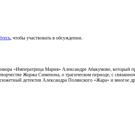
йтесь
, чтобы участвовать в обсуждении.
инкора «Императрица Мария» Александре Абакумове, который про
 творчестве Жоржа Сименона, о трагическом периоде, с связанн
осюжетный детектив Александра Полянского «Жара» и многое др