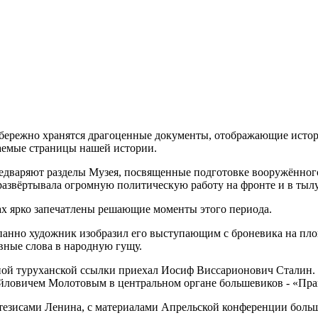
 бережно хранятся драгоценные документы, отображающие истор
аемые страницы нашей истории.
предваряют разделы Музея, посвященные подготовке вооружённог
развёртывала огромную политическую работу на фронте и в тылу,
ах ярко запечатлены решающие моменты этого периода.
панно художник изобразил eгo выступающим с броневика на пло
вные слова в народную гущу.
дной туруханской ссылки приехал Иосиф Виссарионович Сталин. 
йловичем Молотовым в центральном органе большевиков - «Пра
 тезисами Ленина, с материалами Апрельской конференции больш