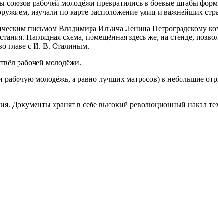
ы союзов рабочей молодёжи превратились в боевые штабы формир
 оружием, изучали по карте расположение улиц и важнейших стр
рическим письмом Владимира Ильича Ленина Петроградскому коми
ания. Наглядная схема, помещённая здесь же, на стенде, позво
о главе с И. В. Сталиным.
отвёл рабочей молодёжи.
рабочую молодёжь, а равно лучших матросов) в небольшие отря
ния. Документы хранят в себе высокий революционный накал тех