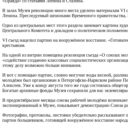
«Правда» со статьями Ленина и Сталина.
В залах Музея революции много места уделено материалам VI с
Ленина. Преследуемый шпионами Временного правительства, Вл
Одно из центральных мест этого раздела занимает картина ху
Центрального Комитета и докладом о политическом положении
VI съезд нацелил партию на вооружённое восстание. «Готовьтес
крестьянам.
На одной из витрин помещена резолюция съезда «О союзах мо
«содействие созданию классовых социалистических организаци
этому делу возможно больше внимания.
И вот с помощью партии, словно могучие воды весной, разли
молодёжи был организован в Петергофско-Нарвском районе Петр
Алексеев. Уже к концу августа того же года состоялась общег
Богатые архивные фонды Музея сохранили для нас экземпляры 
В предоктябрьские месяцы союзы рабочей молодёжи возникают
экспонированный в Музее, показывает демонстрацию Союза ра
Фотографии, протоколы, листовки убедительно рассказывают 
партии большевиков, готовящей вооружённое восстание народа