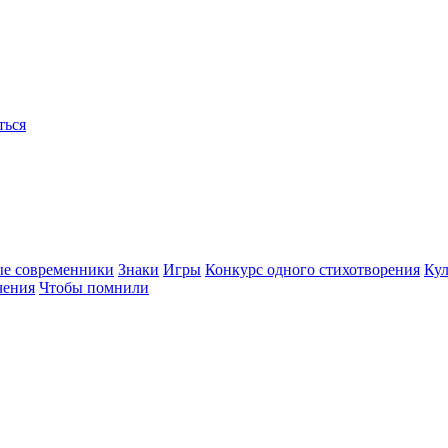
ться
ые современники
Знаки
Игры
Конкурс одного стихотворения
Кул
чения
Чтобы помнили