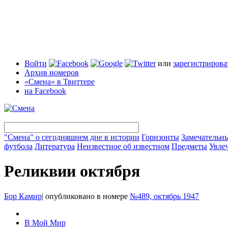
Войти
или
зарегистрирова
Архив номеров
«Смена» в Твиттере
на Facebook
"Смена" о сегодняшнем дне в истории
Горизонты
Замечательн
футбола
Литература
Неизвестное об известном
Предметы
Увле
Реликвии октября
Бор Камир
|
опубликовано в номере
№489, октябрь 1947
В Мой Мир