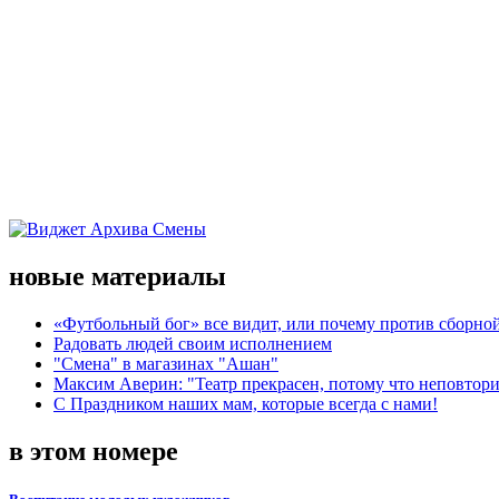
новые материалы
«Футбольный бог» все видит, или почему против сборной
Радовать людей своим исполнением
"Смена" в магазинах "Ашан"
Максим Аверин: "Театр прекрасен, потому что неповтор
С Праздником наших мам, которые всегда с нами!
в этом номере