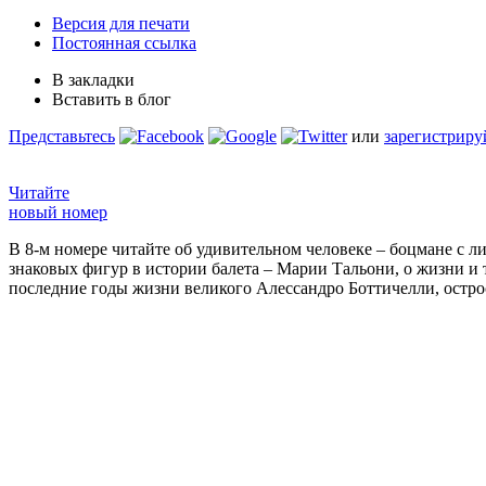
Версия для печати
Постоянная ссылка
В закладки
Вставить в блог
Представьтесь
или
зарегистриру
Читайте
новый номер
В 8-м номере читайте об удивительном человеке – боцмане с л
знаковых фигур в истории балета – Марии Тальони, о жизни и
последние годы жизни великого Алессандро Боттичелли, остр