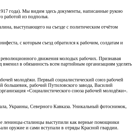
 1917 года). Мы видим здесь документы, написанные рукою
о работой из подполья.
алина, выступающего на съезде с политическим отчётом
нифеста, с которым съезд обратился к рабочим, солдатам и
и революционного движения молодых рабочих. Признавая
д вменил в обязанность всем партийным организациям уделять
рабочей молодёжи. Первый социалистический союз рабочей
ой большевик, рабочий Путиловского завода, Василий
а организация «Социалистического союза рабочей молодёжи».
ала, Украины, Северного Кавказа. Уникальный фотоснимок,
дые ленинцы-сталинцы выступили как верные помощники
али оружие и сами вступали в отряды Красной гвардии.