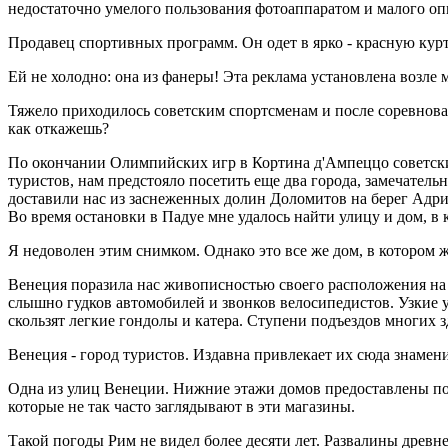
недостаточно умелого пользования фотоаппаратом и малого оп
Продавец спортивных программ. Он одет в ярко - красную курт
Ей не холодно: она из фанеры! Эта реклама установлена возле
Тяжело приходилось советским спортсменам и после соревнова
как откажешь?
По окончании Олимпийских игр в Кортина д'Ампеццо советски
туристов, нам предстояло посетить еще два города, замечател
доставили нас из заснеженных долин Доломитов на берег Адри
Во время остановки в Падуе мне удалось найти улицу и дом, в
Я недоволен этим снимком. Однако это все же дом, в которо
Венеция поразила нас живописностью своего расположения на 
слышно гудков автомобилей и звонков велосипедистов. Узкие 
скользят легкие гондолы и катера. Ступени подъездов многих з
Венеция - город туристов. Издавна привлекает их сюда знамен
Одна из улиц Венеции. Нижние этажи домов предоставлены под
которые не так часто заглядывают в эти магазины.
Такой погоды Рим не видел более десяти лет. Развалины древ