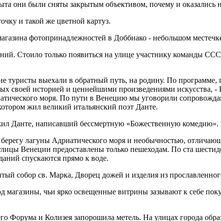
ыта они были сняты закрытым объективом, почему и оказались 
очку и такой же цветной картуз.
 магазина фотопринадлежностей в Доббиако - небольшом местечк
ний. Стоило только появиться на улице участнику команды СССР
е туристы выехали в обратный путь, на родину. По программе
ьных своей историей и ценнейшими произведениями искусства, -
атического моря. По пути в Венецию мы уговорили сопровождав
 котором жил великий итальянский поэт Данте.
м жил Данте, написавший бессмертную «Божественную комедию».
берегу лагуны Адриатического моря и необычностью, отличающе
улицы Венеции предоставлены только пешеходам. По ста шестид
даний спускаются прямо к воде.
итый собор св. Марка, Дворец дожей и изделия из прославленног
 магазины, чьи ярко освещенные витрины зазывают к себе поку
него Форума и Колизея запорошила метель. На улицах города об