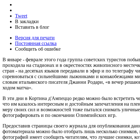
Tweet
В закладки
Вставить в блог
Версия для печати
Постоянная ссылка
Сообщить об ошибке
В январе - феврале этого года группа советских туристов поб
проходила на стадионах и в окрестностях живописного местеч
стран - на десятках языков передавали в эфир и по телеграфу
соревноваться с сильнейшими лыжниками и конькобежцами ми
словам итальянского писателя Джанни Родари, «в вечер решаю
ходом матча».
В эти дни в Кортина д'Ампеццо редко можно было встретить че
что им казалось интересным и достойным запечатления на плен
меру своих сил и возможностей тоже пытался снимать уличные
фотографировать и по окончании Олимпийских игр.
Предоставив страницы своего журнала для опубликования данн
фотоматериала можно было отобрать лишь несколько снимков, 
фотографий имеет сообщить читателям, что лучшие снимки, кот