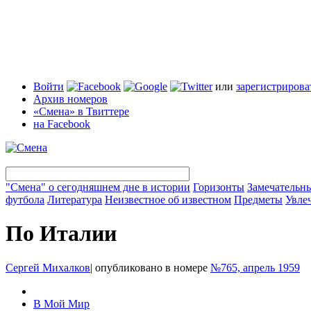
Войти
или
зарегистрирова
Архив номеров
«Смена» в Твиттере
на Facebook
"Смена" о сегодняшнем дне в истории
Горизонты
Замечательн
футбола
Литература
Неизвестное об известном
Предметы
Увле
По Италии
Сергей Михалков
|
опубликовано в номере
№765, апрель 1959
В Мой Мир