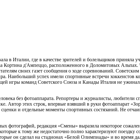
ывала в Италии, где в качестве зрителей и болельщиков приняла
ка Кортина д'Ампеццо, расположенного в Доломитовых Альпах. 
 читателям своих газет сообщения о ходе соревнований. Советск
ра. Наибольший успех имели спортивные встречи хоккеистов 
щей игры команд Советского Союза и Канады Италия не ужинала:
ловека без фотоаппарата. Репортеры и журналисты, любители сп
ке. Автор этих строк, впервые взявший в руки фотоаппарат «Зор
 сценки и отдельные моменты спортивных состязаний. Не отчаив
ых фотографий, редакция «Смены» выразила некоторое сожалени
которые к тому же недостаточно полно характеризуют поездку с
орые он сделал на стадионах «Белой Олимпиады» и во время дал