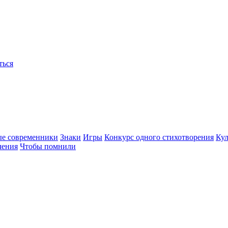
ться
ые современники
Знаки
Игры
Конкурс одного стихотворения
Кул
чения
Чтобы помнили