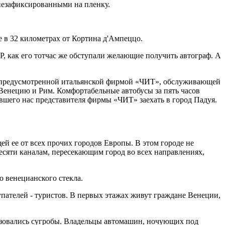
незафиксированными на пленку.
е в 32 километрах от Кортина д'Ампеццо.
, как его тотчас же обступали желающие получить автограф. А
, предусмотренной итальянской фирмой «ЧИТ», обслуживающей
 Венецию и Рим. Комфортабельные автобусы за пять часов
шего нас представителя фирмы «ЧИТ» заехать в город Падуя.
й ее от всех прочих городов Европы. В этом городе не
есяти каналам, пересекающим город во всех направлениях,
о венецианского стекла.
пателей - туристов. В первых этажах живут граждане Венеции,
разовались сугробы. Владельцы автомашин, ночующих под