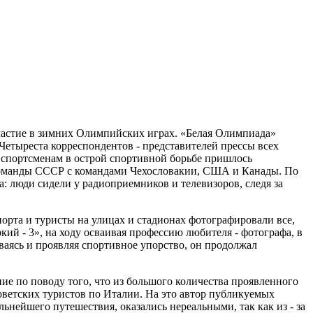
 участие в зимних Олимпийских играх. «Белая Олимпиада»
Четыреста корреспондентов - представителей прессы всех
им спортсменам в острой спортивной борьбе пришлось
команды СССР с командами Чехословакии, США и Канады. По
 люди сидели у радиоприемников и телевизоров, следя за
орта и туристы на улицах и стадионах фотографировали все,
кий - 3», на ходу осваивая профессию любителя - фотографа, в
аясь и проявляя спортивное упорство, он продолжал
е по поводу того, что из большого количества проявленного
оветских туристов по Италии. На это автор публикуемых
ьнейшего путешествия, оказались нереальными, так как из - за