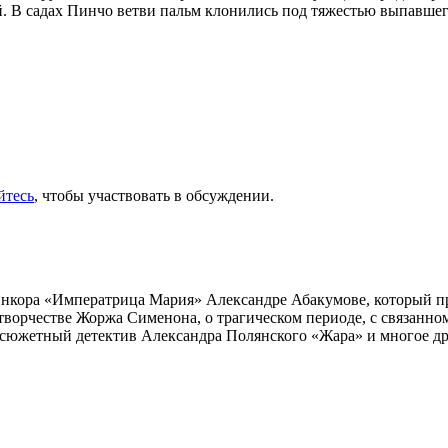
. В садах Пинчо ветви пальм клонились под тяжестью выпавшего
йтесь
, чтобы участвовать в обсуждении.
инкора «Императрица Мария» Александре Абакумове, который про
 творчестве Жоржа Сименона, о трагическом периоде, с связанн
осюжетный детектив Александра Полянского «Жара» и многое др