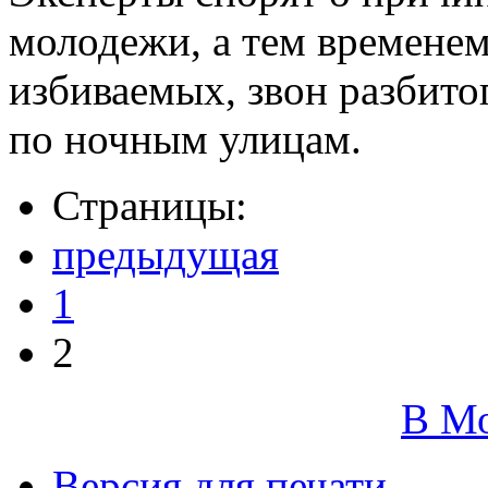
молодежи, а тем времене
избиваемых, звон разбито
по ночным улицам.
Страницы:
предыдущая
1
2
В М
Версия для печати