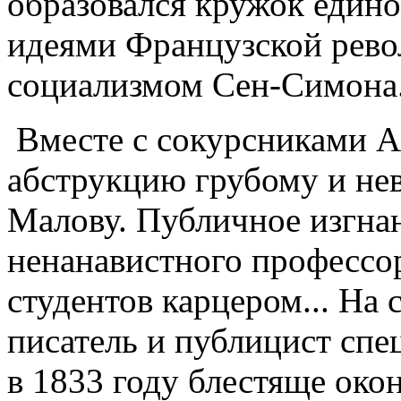
образовался кружок един
идеями Французской рев
социализмом Сен-Симона
Вместе с сокурсниками А
абструкцию грубому и не
Малову. Публичное изгнан
ненанавистного профессо
студентов карцером... На
писатель и публицист спе
в 1833 году блестяще око