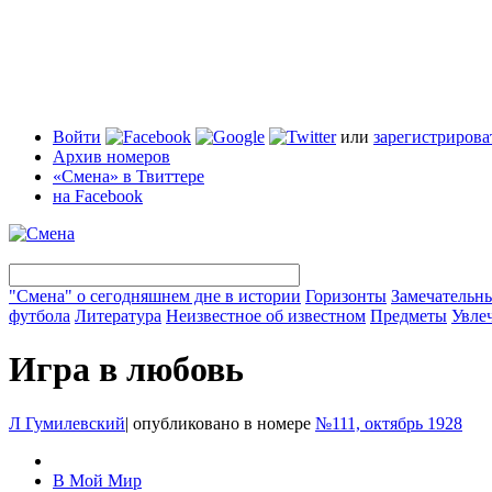
Войти
или
зарегистрирова
Архив номеров
«Смена» в Твиттере
на Facebook
"Смена" о сегодняшнем дне в истории
Горизонты
Замечательн
футбола
Литература
Неизвестное об известном
Предметы
Увле
Игра в любовь
Л Гумилевский
|
опубликовано в номере
№111, октябрь 1928
В Мой Мир