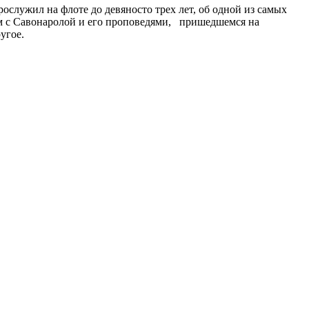
служил на флоте до девяносто трех лет, об одной из самых
ом с Савонаролой и его проповедями, пришедшемся на
угое.