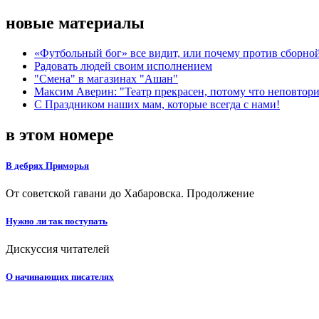
новые материалы
«Футбольный бог» все видит, или почему против сборной
Радовать людей своим исполнением
"Смена" в магазинах "Ашан"
Максим Аверин: "Театр прекрасен, потому что неповтор
С Праздником наших мам, которые всегда с нами!
в этом номере
В дебрях Приморья
От советской гавани до Хабаровска. Продолжение
Нужно ли так поступать
Дискуссия читателей
О начинающих писателях