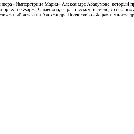
инкора «Императрица Мария» Александре Абакумове, который про
 творчестве Жоржа Сименона, о трагическом периоде, с связанн
осюжетный детектив Александра Полянского «Жара» и многое др