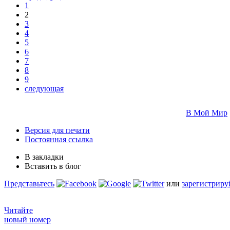
1
2
3
4
5
6
7
8
9
следующая
В Мой Мир
Версия для печати
Постоянная ссылка
В закладки
Вставить в блог
Представьтесь
или
зарегистриру
Читайте
новый номер