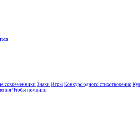
ться
ые современники
Знаки
Игры
Конкурс одного стихотворения
Кул
чения
Чтобы помнили