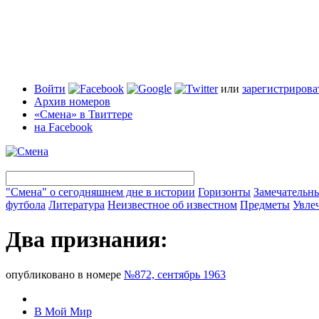
Войти
или
зарегистрирова
Архив номеров
«Смена» в Твиттере
на Facebook
"Смена" о сегодняшнем дне в истории
Горизонты
Замечательн
футбола
Литература
Неизвестное об известном
Предметы
Увле
Два признания:
опубликовано в номере
№872, сентябрь 1963
В Мой Мир