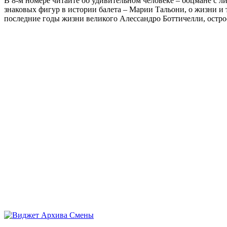
В 8-м номере читайте об удивительном человеке – боцмане с л
знаковых фигур в истории балета – Марии Тальони, о жизни и
последние годы жизни великого Алессандро Боттичелли, остр