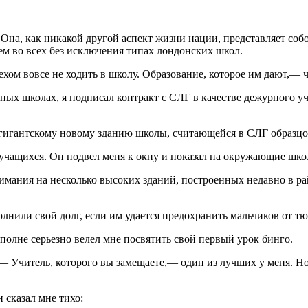
Она, как никакой другой аспект жизни нации, представляет соб
лем во всех без исключения типах лондонских школ.
хом вовсе не ходить в школу. Образование, которое им дают,— 
ных школах, я подписал контракт с СЛГ в качестве дежурного уч
к гигантскому новому зданию школы, считающейся в СЛГ образцо
 учащихся. Он подвел меня к окну и показал на окружающие шк
имания на несколько высоких зданий, построенных недавно в ра
нили свой долг, если им удается предохранить мальчиков от тюр
вполне серьезно велел мне посвятить свой первый урок бинго.
Учитель, которого вы замещаете,— один из лучших у меня. Но 
н сказал мне тихо: