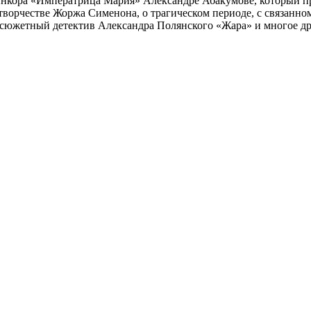
инкора «Императрица Мария» Александре Абакумове, который про
 творчестве Жоржа Сименона, о трагическом периоде, с связанн
осюжетный детектив Александра Полянского «Жара» и многое др