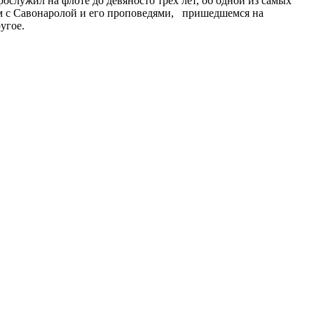
служил на флоте до девяносто трех лет, об одной из самых
ом с Савонаролой и его проповедями, пришедшемся на
угое.