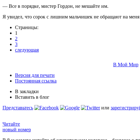
— Все в порядке, мистер Гордон, не мешайте им.
Я увидел, что сорок с лишним мальчишек не обращают на мен
Страницы:
1
2
3
следующая
В Мой Мир
Версия для печати
Постоянная ссылка
В закладки
Вставить в блог
Представьтесь
или
зарегистриру
Читайте
новый номер