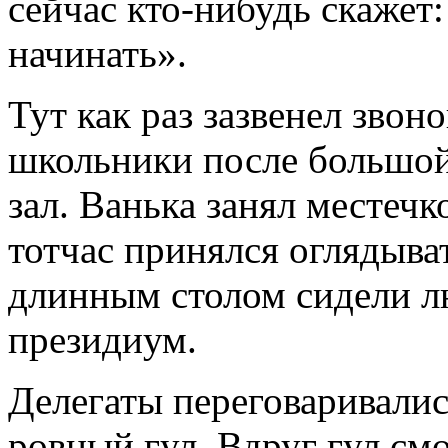
сейчас кто-нибудь скажет
начинать».
Тут как раз зазвенел звоно
школьники после большой
зал. Ванька занял местеч
тотчас принялся оглядыва
длинным столом сидели л
президиум.
Делегаты переговаривались
ровный гул. Вдруг гул см