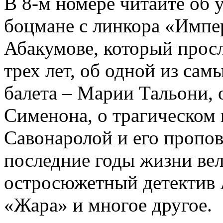
В 8-м номере читайте об 
боцмане с линкора «Импе
Абакумове, который просл
трех лет, об одной из сам
балета – Марии Тальони, 
Сименона, о трагическом 
Савонаролой и его проп
последние годы жизни ве
остросюжетный детектив 
«Жара» и многое другое.