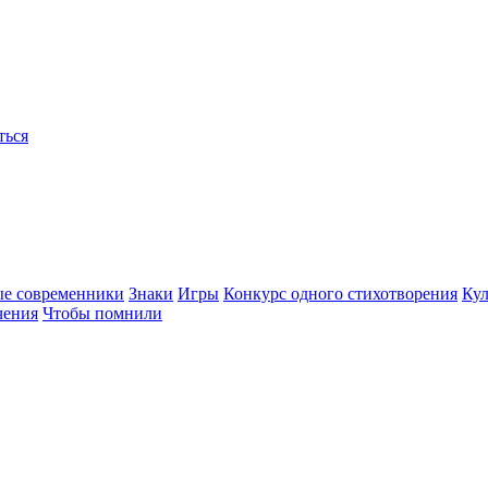
ться
ые современники
Знаки
Игры
Конкурс одного стихотворения
Кул
чения
Чтобы помнили