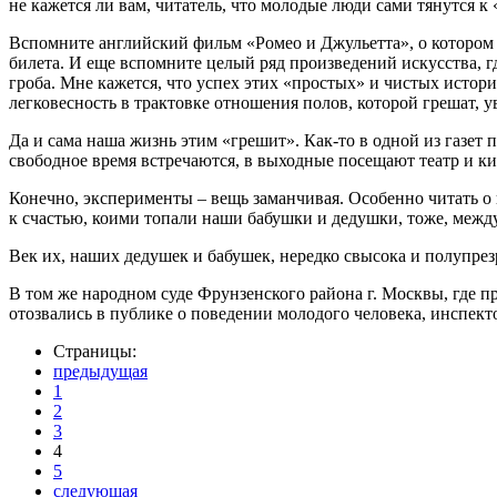
не кажется ли вам, читатель, что молодые люди сами тянутся к
Вспомните английский фильм «Ромео и Джульетта», о котором 
билета. И еще вспомните целый ряд произведений искусства, гд
гроба. Мне кажется, что успех этих «простых» и чистых истор
легковесность в трактовке отношения полов, которой грешат, 
Да и сама наша жизнь этим «грешит». Как-то в одной из газет 
свободное время встречаются, в выходные посещают театр и кин
Конечно, эксперименты – вещь заманчивая. Особенно читать о
к счастью, коими топали наши бабушки и дедушки, тоже, между
Век их, наших дедушек и бабушек, нередко свысока и полупре
В том же народном суде Фрунзенского района г. Москвы, где п
отозвались в публике о поведении молодого человека, инспек
Страницы:
предыдущая
1
2
3
4
5
следующая