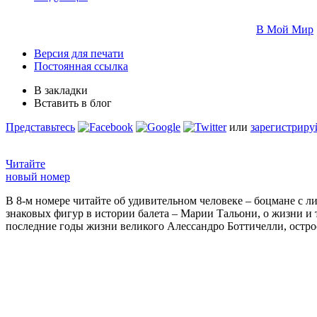
В Мой Мир
Версия для печати
Постоянная ссылка
В закладки
Вставить в блог
Представьтесь
или
зарегистриру
Читайте
новый номер
В 8-м номере читайте об удивительном человеке – боцмане с л
знаковых фигур в истории балета – Марии Тальони, о жизни и
последние годы жизни великого Алессандро Боттичелли, остр