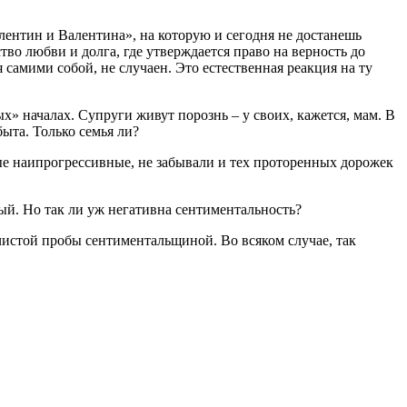
ентин и Валентина», на которую и сегодня не достанешь
тво любви и долга, где утверждается право на верность до
самими собой, не случаен. Это естественная реакция на ту
х» началах. Супруги живут порознь – у своих, кажется, мам. В
быта. Только семья ли?
ые наипрогрессивные, не забывали и тех проторенных дорожек
ый. Но так ли уж негативна сентиментальность?
чистой пробы сентиментальщиной. Во всяком случае, так