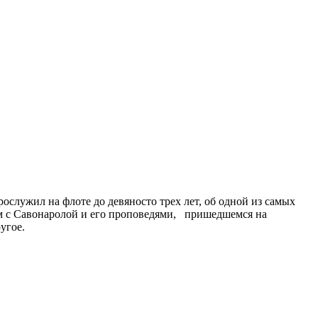
служил на флоте до девяносто трех лет, об одной из самых
ом с Савонаролой и его проповедями, пришедшемся на
угое.