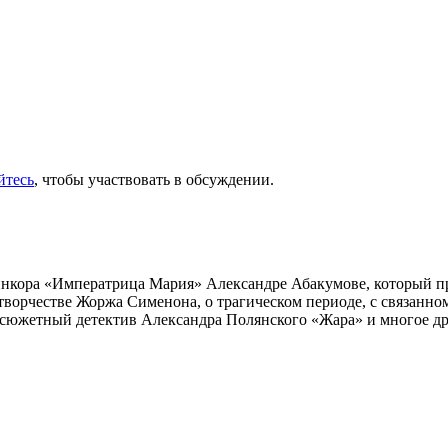
йтесь
, чтобы участвовать в обсуждении.
инкора «Императрица Мария» Александре Абакумове, который про
 творчестве Жоржа Сименона, о трагическом периоде, с связанн
осюжетный детектив Александра Полянского «Жара» и многое др