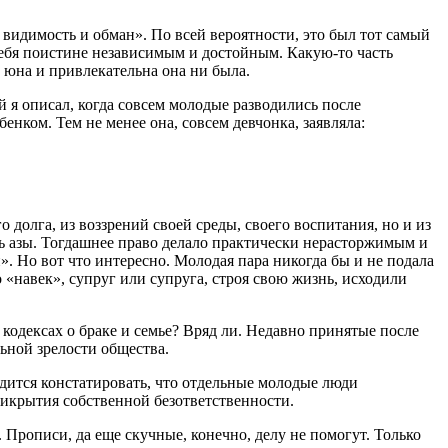
о видимость и обман». По всей вероятности, это был тот самый
себя поистине независимым и достойным. Какую-то часть
ы юна и привлекательна она ни была.
й я описал, когда совсем молодые разводились после
нком. Тем не менее она, совсем девчонка, заявляла:
 долга, из воззрений своей среды, своего воспитания, но и из
ять азы. Тогдашнее право делало практически нерасторжимым и
. Но вот что интересно. Молодая пара никогда бы и не подала
 «навек», супруг или супруга, строя свою жизнь, исходили
кодексах о браке и семье? Вряд ли. Недавно принятые после
ьной зрелости общества.
одится констатировать, что отдельные молодые люди
рикрытия собственной безответственности.
. Прописи, да еще скучные, конечно, делу не помогут. Только