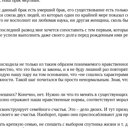
а. Наш брак мертвый.
а: данный брак есть умерший брак, его существование есть тольк
и союза двух людей, из которых один по крайней мере показал 
что не восполнит ни любимая наука, ни другая женщина, сколь б
последний развод мне хочется сопоставить с тем первым, которы
е успели выполнить даже своего долга перед рожденным ими ребе
 исходила не только из таким образом понимаемого нравственного
вестно, что это были за законы, и я не буду лишний раз повтор
одую нашу пару на том основании, что «не сошлись характерами»
жности. Такой шаг почитался бы просто ненормальным. Зная, что
ынешних? Конечно, нет. Нужно ли что-то менять в существующих 
полно отражают наши нравственные нормы, соответствуют морал
сконструирует семейного счастья. Это – дело двоих. И тут прих
своего же счастья. Наоборот, право они приспосабливают для п
вать крепкую семью, не спешить с выбором спутника жизни и т. д