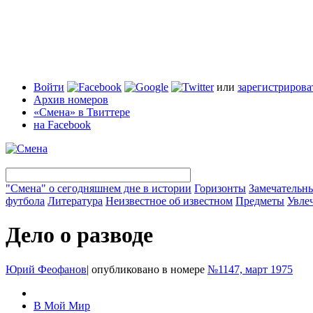
Войти
или
зарегистрирова
Архив номеров
«Смена» в Твиттере
на Facebook
"Смена" о сегодняшнем дне в истории
Горизонты
Замечательн
футбола
Литература
Неизвестное об известном
Предметы
Увле
Дело о разводе
Юрий Феофанов
|
опубликовано в номере
№1147, март 1975
В Мой Мир