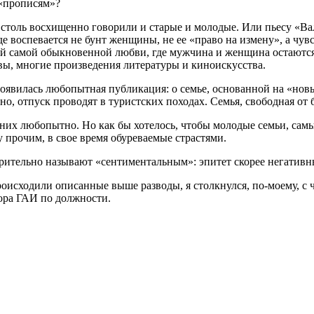
 «прописям»?
столь восхищенно говорили и старые и молодые. Или пьесу «Вал
е воспевается не бунт женщины, не ее «право на измену», а чувс
ий самой обыкновенной любви, где мужчина и женщина остаются 
увы, многие произведения литературы и киноискусства.
появилась любопытная публикация: о семье, основанной на «новы
о, отпуск проводят в туристских походах. Семья, свободная от 
 них любопытно. Но как бы хотелось, чтобы молодые семьи, сам
 прочим, в свое время обуреваемые страстями.
зрительно называют «сентиментальным»: эпитет скорее негативн
роисходили описанные выше разводы, я столкнулся, по-моему, с 
тора ГАИ по должности.