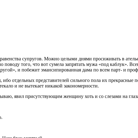
 равенства супругов. Можно целыми днями просиживать в ателье,
о поводу того, что вот сумела запрятать мужа «под каблук». Вс
другой», и побежит эмансипированная дама по всем парт- и про
ия, ибо отдельных представителей сильного пола их прекрасные 
текало и не вытекает никакой закономерности.
казываю, явил присутствующим женщину хоть и со слезами на гла
ю.