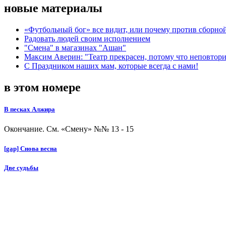
новые материалы
«Футбольный бог» все видит, или почему против сборной
Радовать людей своим исполнением
"Смена" в магазинах "Ашан"
Максим Аверин: "Театр прекрасен, потому что неповтор
С Праздником наших мам, которые всегда с нами!
в этом номере
В песках Алжира
Окончание. См. «Смену» №№ 13 - 15
[gap] Снова весна
Две судьбы