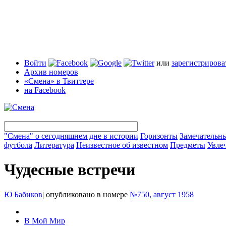
Войти
или
зарегистрирова
Архив номеров
«Смена» в Твиттере
на Facebook
"Смена" о сегодняшнем дне в истории
Горизонты
Замечательн
футбола
Литература
Неизвестное об известном
Предметы
Увле
Чудесные встречи
Ю Бабиков
|
опубликовано в номере
№750, август 1958
В Мой Мир