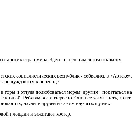
лаги многих стран мира. Здесь нынешним летом открылся
етских социалистических республик - собрались в «Артеке».
 - не нуждаются в переводе.
в горы и оттуда полюбоваться морем, другим - покататься на
 с книгой. Ребятам все интересно. Они все хотят знать, хотят
внованиях, научить друзей и самим научиться у них.
ровой площади и зажигают костер.