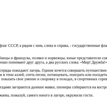
флаг СССР, а рядом с ним, слева и справа, - государственные ф
лбанцы и французы, поляки и норвежцы, юные представители сов
орошо понимают друг друга, а два русских слова: «Мир! Дружба!»
отряды покидают лагерь. Одним хочется совершить путешествие 
и в тени аллей, спеть песни, потанцевать, поиграть или посидеть
, показать свое умение и сноровку в походах, в спортивных соре
звездами загораются далекие маяки, пионеры собираются на кост
аева, пожалуй, самого юного в лагере, окружили гости.