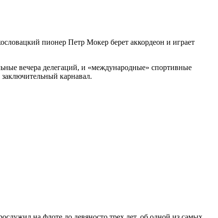
ехословацкий пионер Петр Мокер берет аккордеон и играет
альные вечера делегаций, и «международные» спортивные
 заключительный карнавал.
служил на флоте до девяносто трех лет, об одной из самых