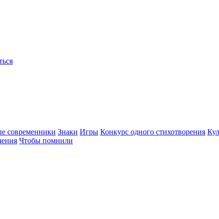
ться
ые современники
Знаки
Игры
Конкурс одного стихотворения
Кул
чения
Чтобы помнили