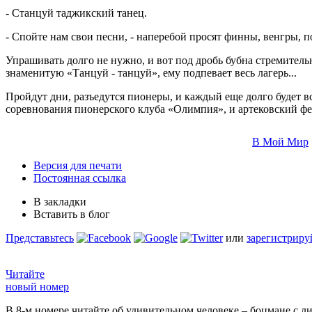
- Станцуй таджикский танец.
- Спойте нам свои песни, - наперебой просят финны, венгры, 
Упрашивать долго не нужно, и вот под дробь бубна стремитель
знаменитую «Танцуй - танцуй», ему подпевает весь лагерь...
Пройдут дни, разъедутся пионеры, и каждый еще долго будет 
соревнования пионерского клуба «Олимпия», и артековский фе
В Мой Мир
Версия для печати
Постоянная ссылка
В закладки
Вставить в блог
Представьтесь
или
зарегистриру
Читайте
новый номер
В 8-м номере читайте об удивительном человеке – боцмане с л