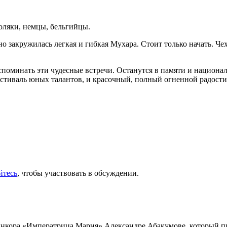
поляки, немцы, бельгийцы.
но закружилась легкая и гибкая Мухара. Стоит только начать. Ч
вспоминать эти чудесные встречи. Останутся в памяти и национ
стиваль юных талантов, и красочный, полный огненной радости
йтесь
, чтобы участвовать в обсуждении.
инкора «Императрица Мария» Александре Абакумове, который про