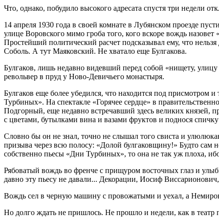
Что, однако, побудило высокого адресата спустя три недели от
14 апреля 1930 года в своей комнате в Лубянском проезде пус
улице Воровского мимо гроба того, кого вскоре вождь назовет
Простейший политический расчет подсказывал ему, что нельзя 
Соболь. А тут Маяковский. Не хватало еще Булгакова.
Булгаков, лишь недавно видевший перед собой «нищету, улицу 
револьвер в пруд у Ново-Девичьего монастыря.
Булгаков еще более убедился, что находится под присмотром и
Турбиных». На спектакле «Горячее сердце» в правительственн
Подгорный, еще недавно встречавший здесь великих князей, п
с цветами, бутылками вина и вазами фруктов и поднося спичку
Словно бы он не знал, точно не слышал того свиста и улюлюкан
призыва через всю полосу: «Долой булгаковщину!» Будто сам н
собственно пьесы «Дни Турбиных», то она не так уж плоха, ибо
Рябоватый вождь во френче с прищуром восточных глаз и улыбко
давно эту пьесу не давали... Декорации, Иосиф Виссарионович,
Вождь сел в черную машину с провожатыми и уехал, а Немиров
Но долго ждать не пришлось. Не прошло и недели, как в театр