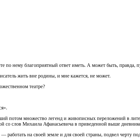
 по нему благоприятный ответ иметь. А может быть, правда, пу
исатель жить вне родины, и мне кажется, не может.
дожественном театре?
ся».
вший потом множество легенд и живописных переложений в литер
ой со слов Михаила Афанасьевича в приведенной выше дневнико
 — работать на своей земле и для своей страны, подвел черту п