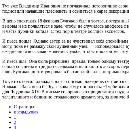
Тут уже Владимир Иванович не поглаживал неторопливо свою кр
подновили начавшие плесневеть и осыпаться в сарае декорации
В день спектакля 18 февраля Булгаков был в театре, потерянны
вызовы и не появляться в зале, чтобы не случилось апофеоза 
и часть публики встала. С тех пор в театре боялись эксцессов.
И пьеса пошла. Однако автор ее не чувствовал себя спокойным и 
могу, пока не развяжу свой душевный узел, — исповедовался Бу
ежедневно я воссылаю моления Судьбе, чтобы никакой меч эту 
И пьеса шла. Она была разрешена, правда, только одному театру
сошли со сцены в тридцать седьмом и шли вплоть до сорок пе
шли. Булгаков почти уверовал в бытие злой силы, незримо ох
Тот, кто ответил однажды на его письмо, наверное, считается
Эрдмана. За самого бы Булгакова кому попросить: «Турбины» ид
для Людовика XIV. В письме говорилось о процветании наук, 
талантливого и безвинно страдающего драматурга, за личную б
Страницы:
предыдущая
1
2
3