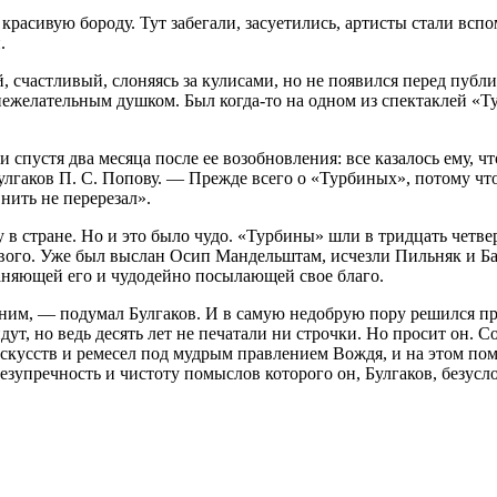
асивую бороду. Тут забегали, засуетились, артисты стали вспо
.
й, счастливый, слоняясь за кулисами, но не появился перед пуб
с нежелательным душком. Был когда-то на одном из спектаклей «Т
спустя два месяца после ее возобновления: все казалось ему, что
лгаков П. С. Попову. — Прежде всего о «Турбиных», потому что 
нить не перерезал».
 в стране. Но и это было чудо. «Турбины» шли в тридцать четвер
рвого. Уже был выслан Осип Мандельштам, исчезли Пильняк и Ба
раняющей его и чудодейно посылающей свое благо.
 с ним, — подумал Булгаков. И в самую недобрую пору решился 
ут, но ведь десять лет не печатали ни строчки. Но просит он. 
искусств и ремесел под мудрым правлением Вождя, и на этом п
езупречность и чистоту помыслов которого он, Булгаков, безусло