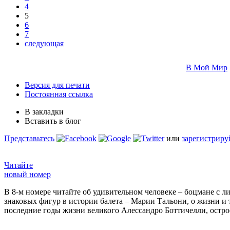
4
5
6
7
следующая
В Мой Мир
Версия для печати
Постоянная ссылка
В закладки
Вставить в блог
Представьтесь
или
зарегистриру
Читайте
новый номер
В 8-м номере читайте об удивительном человеке – боцмане с л
знаковых фигур в истории балета – Марии Тальони, о жизни и
последние годы жизни великого Алессандро Боттичелли, остр