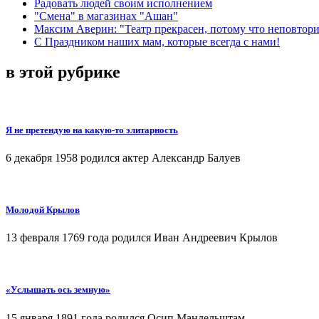
Радовать людей своим исполнением
"Смена" в магазинах "Ашан"
Максим Аверин: "Театр прекрасен, потому что неповтор
С Праздником наших мам, которые всегда с нами!
в этой рубрике
Я не претендую на какую-то элитарность
6 декабря 1958 родился актер Александр Балуев
Молодой Крылов
13 февраля 1769 года родился Иван Андреевич Крылов
«Услышать ось земную»
15 января 1891 года родился Осип Мандельштам