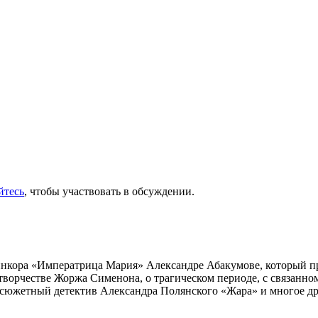
йтесь
, чтобы участвовать в обсуждении.
инкора «Императрица Мария» Александре Абакумове, который про
 творчестве Жоржа Сименона, о трагическом периоде, с связанн
осюжетный детектив Александра Полянского «Жара» и многое др