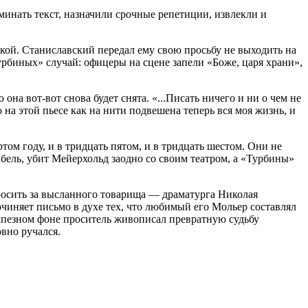
минать текст, назначили срочные репетиции, извлекли и
ликой. Станиславский передал ему свою просьбу не выходить на
урбиных» случай: офицеры на сцене запели «Боже, царя храни»,
 она вот-вот снова будет снята. «...Писать ничего и ни о чем не
на этой пьесе как на нити подвешена теперь вся моя жизнь, и
том году, и в тридцать пятом, и в тридцать шестом. Они не
бель, убит Мейерхольд заодно со своим театром, а «Турбины»
просить за высланного товарища — драматурга Николая
Сочиняет письмо в духе тех, что любимый его Мольер составлял
омпезном фоне проситель живописал превратную судьбу
вно ручался.