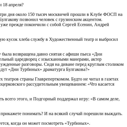
и 18 апреля?
За три дня около 150 тысяч москвичей прошли в Клубе ФОСП на
Булгакову позвонил человек с грузинским акцентом.
к уже прежде покончили с собой Сергей Есенин, Андрей
шую кусок хлеба службу в Художественный театр и выбросил
у была возвращена давно снятая с афиши пьеса «Дни
тельный царедворец с изысканными манерами, актер
нужденные разговоры. Сидя на диване перед круглым столиком
 идут «Дни Турбиных» драматурга Булгакова?»
х театров страны Главреперткомом. Будто не читал в газетах
лоцерковского рассудительным увещеванием: «Что касается
ать всего этого, и Подгорный поддержал игру: «В самом деле,
к прикажете понимать? И на всякий случай порешили выждать.
уется, когда он может посмотреть «Турбиных».