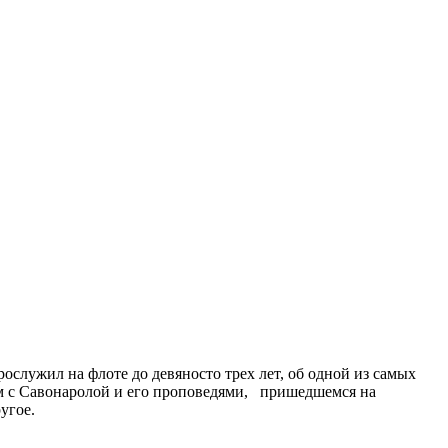
служил на флоте до девяносто трех лет, об одной из самых
ом с Савонаролой и его проповедями, пришедшемся на
угое.