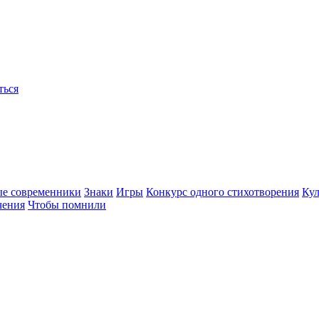
ться
ые современники
Знаки
Игры
Конкурс одного стихотворения
Кул
чения
Чтобы помнили