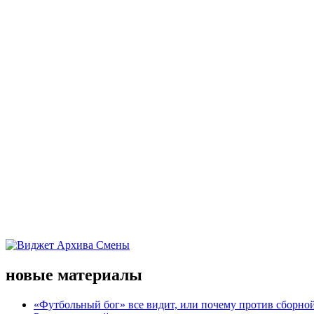
новые материалы
«Футбольный бог» все видит, или почему против сборной