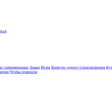
ться
ые современники
Знаки
Игры
Конкурс одного стихотворения
Кул
чения
Чтобы помнили