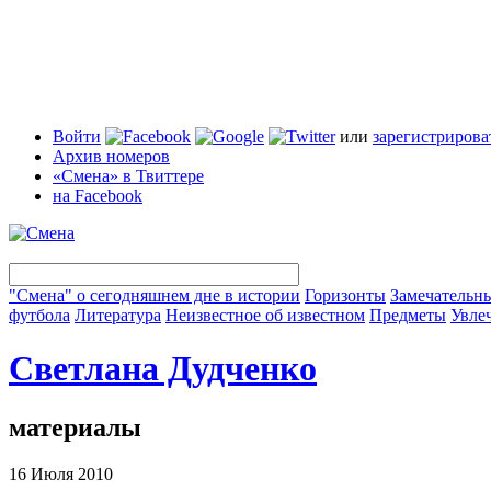
Войти
или
зарегистрирова
Архив номеров
«Смена» в Твиттере
на Facebook
"Смена" о сегодняшнем дне в истории
Горизонты
Замечательн
футбола
Литература
Неизвестное об известном
Предметы
Увле
Светлана Дудченко
материалы
16 Июля 2010