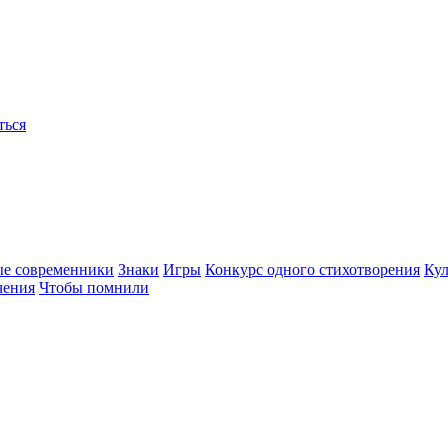
ться
ые современники
Знаки
Игры
Конкурс одного стихотворения
Кул
чения
Чтобы помнили