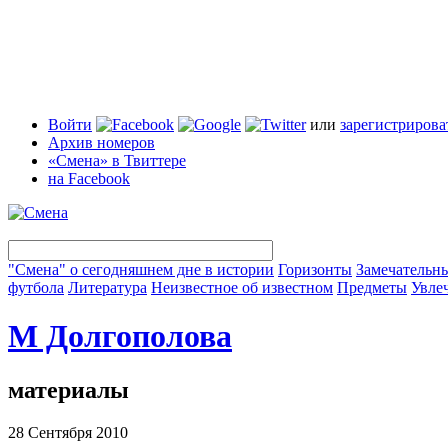
Войти
или
зарегистрирова
Архив номеров
«Смена» в Твиттере
на Facebook
"Смена" о сегодняшнем дне в истории
Горизонты
Замечательн
футбола
Литература
Неизвестное об известном
Предметы
Увле
М Долгополова
материалы
28 Сентября 2010