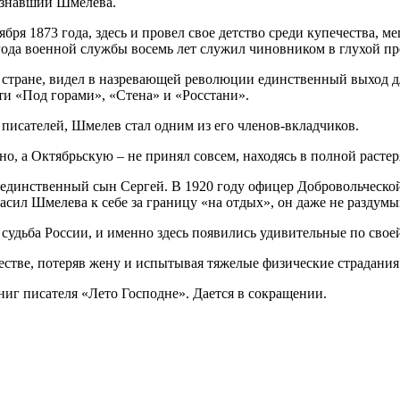
о знавший Шмелева.
бря 1873 года, здесь и провел свое детство среди купечества, 
и года военной службы восемь лет служил чиновником в глухой 
тране, видел в назревающей революции единственный выход для
ти «Под горами», «Стена» и «Росстани».
 писателей, Шмелев стал одним из его членов-вкладчиков.
, а Октябрьскую – не принял совсем, находясь в полной расте
и единственный сын Сергей. В 1920 году офицер Добровольческой
асил Шмелева к себе за границу «на отдых», он даже не раздумыв
 судьба России, и именно здесь появились удивительные по свое
тве, потеряв жену и испытывая тяжелые физические страдания.
иг писателя «Лето Господне». Дается в сокращении.