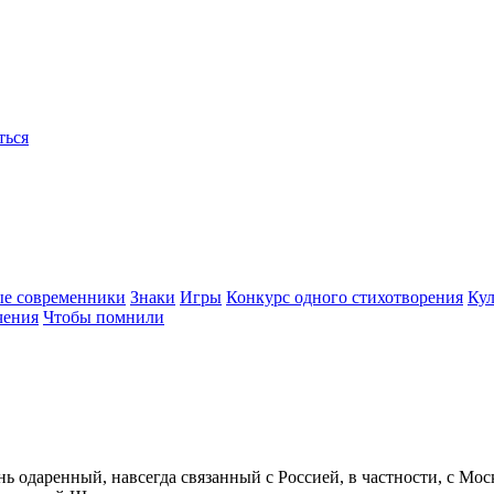
ться
ые современники
Знаки
Игры
Конкурс одного стихотворения
Кул
чения
Чтобы помнили
ь одаренный, навсегда связанный с Россией, в частности, с Мо