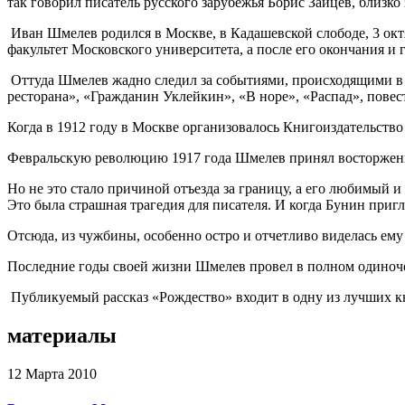
так говорил писатель русского зарубежья Борис Зайцев, близк
Иван Шмелев родился в Москве, в Кадашевской слободе, 3 октя
факультет Московского университета, а после его окончания 
Оттуда Шмелев жадно следил за событиями, происходящими в с
ресторана», «Гражданин Уклейкин», «В норе», «Распад», повес
Когда в 1912 году в Москве организовалось Книгоиздательство
Февральскую революцию 1917 года Шмелев принял восторженно
Но не это стало причиной отъезда за границу, а его любимый 
Это была страшная трагедия для писателя. И когда Бунин пригл
Отсюда, из чужбины, особенно остро и отчетливо виделась ему
Последние годы своей жизни Шмелев провел в полном одиночес
Публикуемый рассказ «Рождество» входит в одну из лучших кн
материалы
12 Марта 2010