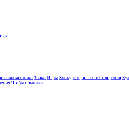
ться
ые современники
Знаки
Игры
Конкурс одного стихотворения
Кул
чения
Чтобы помнили