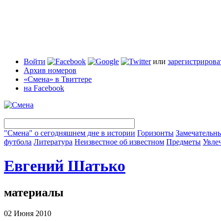
Войти
или
зарегистрирова
Архив номеров
«Смена» в Твиттере
на Facebook
"Смена" о сегодняшнем дне в истории
Горизонты
Замечательн
футбола
Литература
Неизвестное об известном
Предметы
Увле
Евгений Шатько
материалы
02 Июня 2010