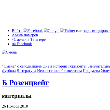
Войти
или
зарегистрирова
Архив номеров
«Смена» в Твиттере
на Facebook
"Смена" о сегодняшнем дне в истории
Горизонты
Замечательн
футбола
Литература
Неизвестное об известном
Предметы
Увле
Б Розенцвейг
материалы
26 Ноября 2010