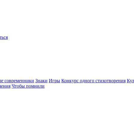
ться
ые современники
Знаки
Игры
Конкурс одного стихотворения
Кул
чения
Чтобы помнили