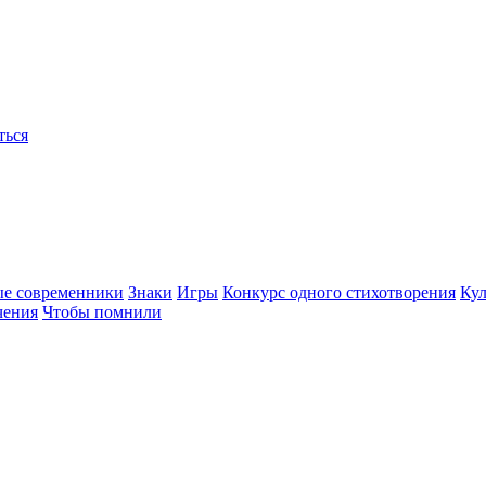
ться
ые современники
Знаки
Игры
Конкурс одного стихотворения
Кул
чения
Чтобы помнили