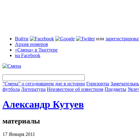
Войти
или
зарегистрирова
Архив номеров
«Смена» в Твиттере
на Facebook
"Смена" о сегодняшнем дне в истории
Горизонты
Замечательн
футбола
Литература
Неизвестное об известном
Предметы
Увле
Александр Кутуев
материалы
17 Января 2011