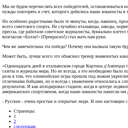
Мы не будем перечислять всех победителей, останавливаться н
нужды повторять и счет, которого добились наши хоккеисты в
Но особенно радостными были те минуты, когда, наконец, проз
всего советского спорта. Не случайно итальянцы, шведы, норв
прессы, где работали советские журналисты, буквально влетел
возгласом «Бэлла!» (Прекрасно!) стал жать нам руки.
Чем же замечательна эта победа? Почему она вызвала такую бу
Может быть, лучше всего это объяснил тренер знаменитых канад
«Одиннадцать дней в итальянском городе Кортина д'Ампеццо 
газеты и журналы мира. Но не всегда, а это необходимо было п
роль в том, что олимпийские игры прошли под знаком укрепле
отличными бойцами, но и всегда с уважением относились к со
результатов. И как аплодировал стадион, когда в центре ледян
американских спортсменов, когда наши хоккеисты нанесли им д
- Русские - очень простые и открытые люди. И они настоящие 
Страницы:
1
2
следующая