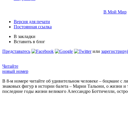
В Мой Мир
Версия для печати
Постоянная ссылка
В закладки
Вставить в блог
Представьтесь
или
зарегистриру
Читайте
новый номер
В 8-м номере читайте об удивительном человеке – боцмане с л
знаковых фигур в истории балета – Марии Тальони, о жизни и
последние годы жизни великого Алессандро Боттичелли, остр