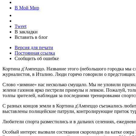
В Мой Мир
Tweet
В закладки
Вставить в блог
Версия для печати
Постоянная ссылка
Сообщить об ошибке
Кортина д'Ампеццо. Название этого (небольшого городка мы слы
журналистов, в Италию. Люди горячо говорили о предстоящих
Слово «зимние» нас несколько смущало. Мы не уловили призна
зелени газонов ярко пестрели примулы и левкои. Пожалуй, толь
толпы зрителей, наблюдая за последними тренировками спорт
С разных концов земли в Кортина д'Ампеццо съезжались любит
выставлены полицейские патрули, контролирующие приток тури
Любители спорта разместились и в дальних селениях, ежеднев
Особый интерес вызвали состязания скороходов па катке озер