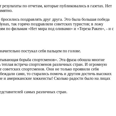
результаты по отчетам, которые публиковались в газетах. Нет
амятно.
 бросились поздравлять друг друга. Это была большая победа
унах, так горячо поздравляли советских туристов; в ложу
ям по фильмам «Нет мира под оливами» и «Тереза Ракен», - и с
начительно постукал себя пальцем по голове.
атывающая борьба спортсменов». Эта фраза обошла многие
нь теплая встреча спортсменов различных стран. И огромную
 советских спортсменов. Они не только проявили себя
беждали сами, то старались помочь и другим достичь высоких
кие и американские хоккеисты! Сколько радости было на лицах
редставителей самых различных стран.