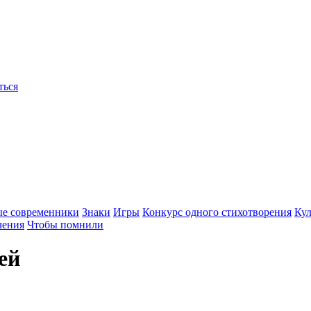
ться
ые современники
Знаки
Игры
Конкурс одного стихотворения
Кул
чения
Чтобы помнили
ей