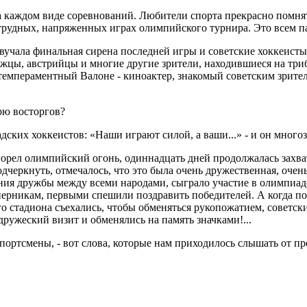
а каждом виде соревнований. Любители спорта прекрасно помнят 
 трудных, напряженных играх олимпийского турнира. Это всем п
вучала финальная сирена последней игры и советские хоккеисты
ежцы, австрийцы и многие другие зрители, находившиеся на триб
 темпераментный Валоне - киноактер, знакомый советским зрител
рю восторгов?
ских хоккеистов: «Наши играют силой, а ваши...» - и он многоз
горел олимпийский огонь, одиннадцать дней продолжалась захв
одчеркнуть, отмечалось, что это была очень дружественная, оче
ния дружбы между всеми народами, сыграло участие в олимпиаде
перникам, первыми спешили поздравить победителей. А когда по
ого стадиона съехались, чтобы обменяться рукопожатием, советс
ружеский визит и обменялись на память значками!...
спортсмены, - вот слова, которые нам приходилось слышать от п