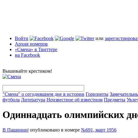
Войти
или
зарегистрирова
Архив номеров
«Смена» в Твиттере
на Facebook
Вышивайте крестиком!
"Смена" о сегодняшнем дне в истории
Горизонты
Замечательн
футбола
Литература
Неизвестное об известном
Предметы
Увле
Одиннадцать олимпийских дн
В Пашинин
|
опубликовано в номере
№691, март 1956