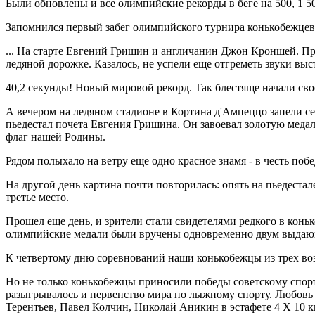
Были обновлены и все олимпийские рекорды в беге на 500, 1 500
Запомнился первый забег олимпийского турнира конькобежцев
... На старте Евгений Гришин и англичанин Джон Кроншей. Про
ледяной дорожке. Казалось, не успели еще отгреметь звуки вы
40,2 секунды! Новый мировой рекорд. Так блестяще начали св
А вечером на ледяном стадионе в Кортина д'Ампеццо запели с
пьедестал почета Евгения Гришина. Он завоевал золотую медал
флаг нашей Родины.
Рядом полыхало на ветру еще одно красное знамя - в честь по
На другой день картина почти повторилась: опять на пьедестал
третье место.
Прошел еще день, и зрители стали свидетелями редкого в конь
олимпийские медали были вручены одновременно двум выдаю
К четвертому дню соревнований наши конькобежцы из трех во
Но не только конькобежцы приносили победы советскому спор
разыгрывалось и первенство мира по лыжному спорту. Любовь
Терентьев, Павел Колчин, Николай Аникин в эстафете 4 X 10 