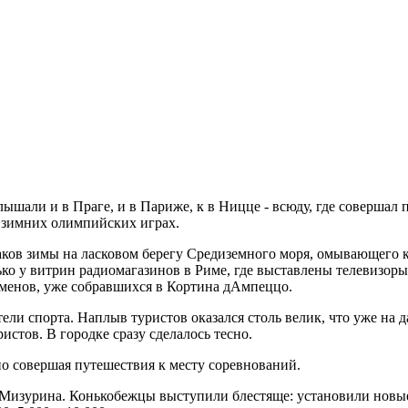
шали и в Праге, и в Париже, к в Ницце - всюду, где совершал п
 зимних олимпийских играх.
ков зимы на ласковом берегу Средиземного моря, омывающего ку
ко у витрин радиомагазинов в Риме, где выставлены телевизоры,
сменов, уже собравшихся в Кортина дАмпеццо.
ели спорта. Наплыв туристов оказался столь велик, что уже на 
стов. В городке сразу сделалось тесно.
но совершая путешествия к месту соревнований.
а Мизурина. Конькобежцы выступили блестяще: установили новы