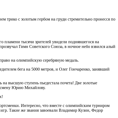
нем трико с золотым гербом на груди стремительно пронесся по
го пламени тысячи зрителей увидели поднявшегося на
прозвучал Гимн Советского Союза, в ночное небо взвился алый
л право на олимпийскую серебряную медаль.
едителем бега на 5000 метров, и Олег Гончаренко, занявший
ь на высшую ступень пьедестала почета! Две золотые
тсмену Юрию Михайлову.
х!
ортсменки. Интересно, что вместе с олимпийским турниром
игр. Такие же звания завоевали Владимир Кузин, Федор