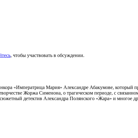
йтесь
, чтобы участвовать в обсуждении.
инкора «Императрица Мария» Александре Абакумове, который про
 творчестве Жоржа Сименона, о трагическом периоде, с связанн
осюжетный детектив Александра Полянского «Жара» и многое др