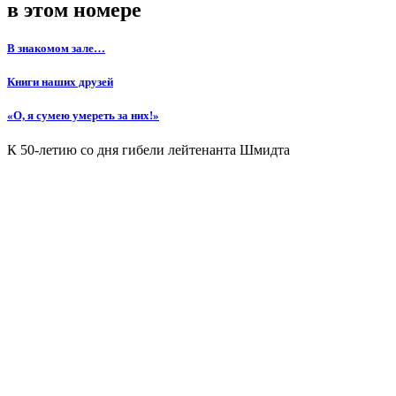
в этом номере
В знакомом зале…
Книги наших друзей
«О, я сумею умереть за них!»
К 50-летию со дня гибели лейтенанта Шмидта