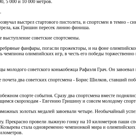
, 5 000 и 10 000 метров.
.
звучал выстрел стартового пистолета, и спортсмен в темно - си
стрела, как Гришин пересек линию финиша.
ое выступление советские спортсмены.
еребряные фанфары, погасли прожекторы, и на фоне олимпийско
ь чемпиона олимпийских игр, в честь его победы торжественно 
беды молодого советского конькобежца Рафаэля Грач. Он завоева
е почета два советских спортсмена - Борис Шилков, ставший поб
кобежном спорте события. Сразу два спортсмена вместе поднялис
щимся скороходам - Евгению Гришину и совсем молодому спор
зможных золотых медалей завоевали четыре. Необычайный успе
ту. Прекрасно провели лыжную гонку на 10 километров паши сп
 Козырева стала одновременно чемпионкой мира и олимпийских 
километров.