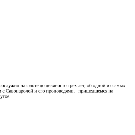
служил на флоте до девяносто трех лет, об одной из самых
ом с Савонаролой и его проповедями, пришедшемся на
угое.