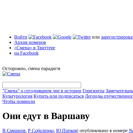
Войти
или
зарегистрирова
Архив номеров
«Смена» в Твиттере
на Facebook
Осторожно, смена парадигм
"Смена" о сегодняшнем дне в истории
Горизонты
Замечательн
Культурология
Купить или подписаться
Легенды отечественног
Чтобы помнили
Они едут в Варшаву
В Смирнов
,
Р Соболенко
,
Ю Попков
|
опубликовано в номере
№