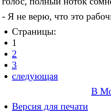
голос, полный ноток сомн
- Я не верю, что это рабоч
Страницы:
1
2
3
следующая
В М
Версия для печати