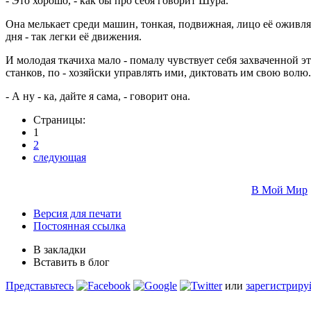
- Это хорошо, - как бы про себя говорит Шура.
Она мелькает среди машин, тонкая, подвижная, лицо её оживля
дня - так легки её движения.
И молодая ткачиха мало - помалу чувствует себя захваченной 
станков, по - хозяйски управлять ими, диктовать им свою волю.
- А ну - ка, дайте я сама, - говорит она.
Страницы:
1
2
следующая
В Мой Мир
Версия для печати
Постоянная ссылка
В закладки
Вставить в блог
Представьтесь
или
зарегистриру