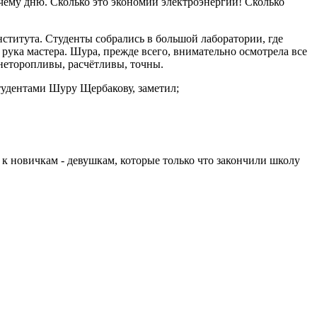
чему дню. Сколько это экономии электроэнергии! Сколько
ститута. Студенты собрались в большой лаборатории, где
я рука мастера. Шура, прежде всего, внимательно осмотрела все
неторопливы, расчётливы, точны.
тудентами Шуру Щербакову, заметил;
 новичкам - девушкам, которые только что закончили школу