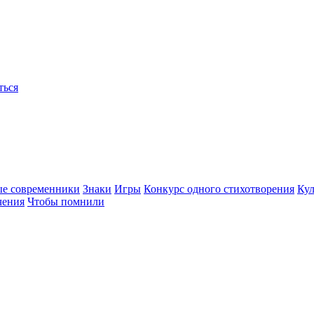
ться
ые современники
Знаки
Игры
Конкурс одного стихотворения
Кул
чения
Чтобы помнили