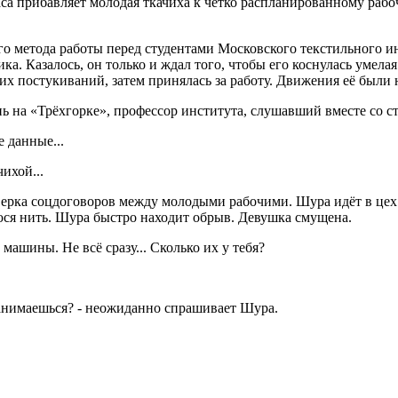
са прибавляет молодая ткачиха к чётко распланированному рабо
о метода работы перед студентами Московского текстильного ин
ка. Казалось, он только и ждал того, чтобы его коснулась умела
их постукиваний, затем принялась за работу. Движения её были 
 на «Трёхгорке», профессор института, слушавший вместе со с
 данные...
чихой...
рка соцдоговоров между молодыми рабочими. Шура идёт в цех к
юся нить. Шура быстро находит обрыв. Девушка смущена.
машины. Не всё сразу... Сколько их у тебя?
 занимаешься? - неожиданно спрашивает Шура.