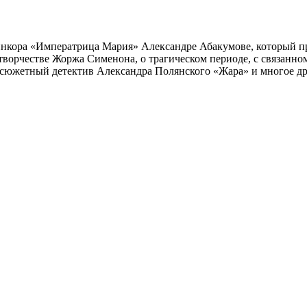
инкора «Императрица Мария» Александре Абакумове, который про
 творчестве Жоржа Сименона, о трагическом периоде, с связанн
осюжетный детектив Александра Полянского «Жара» и многое др