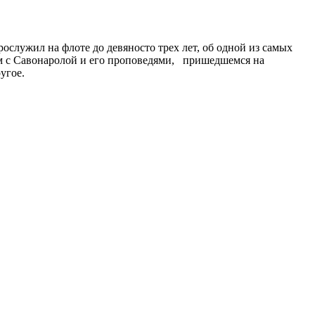
служил на флоте до девяносто трех лет, об одной из самых
ом с Савонаролой и его проповедями, пришедшемся на
угое.