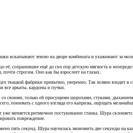
 девушки вскапывают землю на дворе комбината и ухаживают за м
цо её, сохранившее ещё до сих пор детскую мягкость и неопреде
 почти строгим. Оно как бы взрослеет на глазах.
в цех ткацкой фабрики привычно, уверенно. Так хозяин входит в
и все аркаты, кардоны и пучки.
 со своими, только ей присущими шорохами, стуками, дыханием.
всего, понимать с одного взгляда его капризы, ощущать мельчай
т уже меняется ритмичное постукивание станка. Шура склоняется
дировать повреждение.
жено пять секунд. Шура научилась экономить две секунды на ка