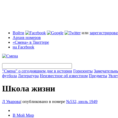
Войти
или
зарегистрирова
Архив номеров
«Смена» в Твиттере
на Facebook
"Смена" о сегодняшнем дне в истории
Горизонты
Замечательн
футбола
Литература
Неизвестное об известном
Предметы
Увле
Школа жизни
Л Уварова
|
опубликовано в номере
№532, июль 1949
В Мой Мир