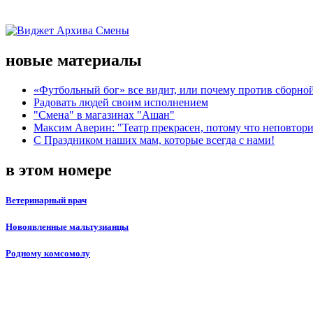
новые материалы
«Футбольный бог» все видит, или почему против сборной
Радовать людей своим исполнением
"Смена" в магазинах "Ашан"
Максим Аверин: "Театр прекрасен, потому что неповтор
С Праздником наших мам, которые всегда с нами!
в этом номере
Ветеринарный врач
Новоявленные мальтузианцы
Родному комсомолу