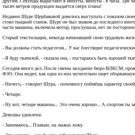
другим. Секунды вырастают в минуты, минуты - в часы. Три ча
тысяч метров продукции выдаётся сверх плана!
Недавно Шуре Щербаковой довелось выступать с показом своег
стоял ткацкий станок. Шуре он был знаком до последнего винти
части машины, включила мотор, прослушала, нет ли посторонн
Старый текстильщик, некогда начинавший свою трудовую жизнь
- Вы должны стать педагогом... У вас блестящие педагогические
- Я буду ткачихой, - сказала она, - постараюсь быть хорошей тка
Сегодня много дел. После смены заседание бюро ВЛКСМ, прове
ФЗО. Она видит, как одна из них мучительно ищет оборвавшу
- Ничего, - говорит Шура, - понемногу поймёшь характер своей 
- Четыре.
- Ну вот, четыре машины... Это очень хорошо... А спортом ты
Девушка удивлена:
- Занимаюсь... Плаваю, на лыжах хожу.