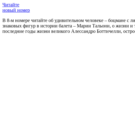
Читайте
новый номер
В 8-м номере читайте об удивительном человеке – боцмане с л
знаковых фигур в истории балета – Марии Тальони, о жизни и
последние годы жизни великого Алессандро Боттичелли, остр