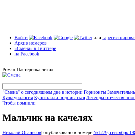
Войти
или
зарегистрирова
Архив номеров
«Смена» в Твиттере
на Facebook
Роман Пастернака читал
"Смена" о сегодняшнем дне в истории
Горизонты
Замечательн
Культурология
Купить или подписаться
Легенды отечественног
Чтобы помнили
Мальчик на качелях
Николай Оганесов
|
опубликовано в номере
№1279, сентябрь 19