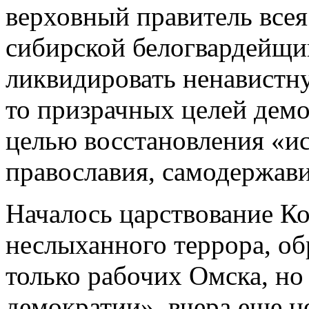
верховный правитель всея
сибирской белогвардейщи
ликвидировать ненавистну
то призрачных целей демо
целью восстановления «ис
православия, самодержави
Началось царствование Ко
неслыханного террора, об
только рабочих Омска, но
демократии», вчера еще ц