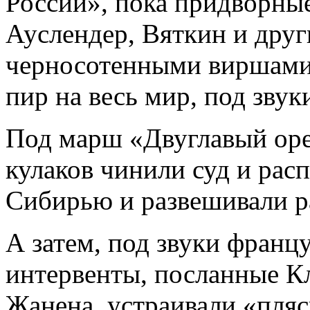
России», пока придворны
Ауслендер, Вяткин и друг
черносотенными виршами,
пир на весь мир, под звук
Под марш «Двуглавый оре
кулаков чинили суд и рас
Сибирью и развешивали р
А затем, под звуки франц
интервенты, посланные К
Жанена, устраивали «пля