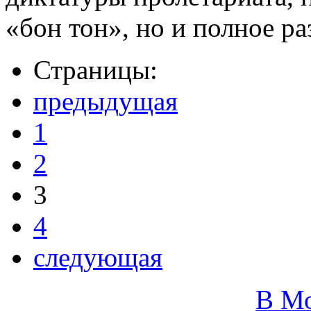
«бон тон», но и полное р
Страницы:
предыдущая
1
2
3
4
следующая
В М