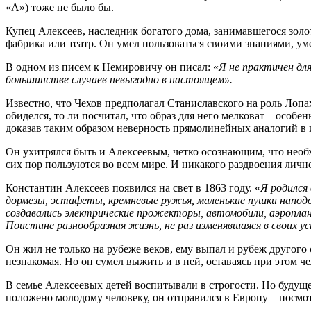
«А») тоже не было бы.
Купец Алексеев, наследник богатого дома, занимавшегося зол
фабрика или театр. Он умел пользоваться своими знаниями, ум
В одном из писем к Немировичу он писал: «
Я не практичен для
большинстве случаев невыгодно в настоящем».
Известно, что Чехов предполагал Станиславского на роль Лопа
обиделся, то ли посчитал, что образ для него мелковат – особ
доказав таким образом неверность прямолинейных аналогий в 
Он ухитрялся быть и Алексеевым, четко осознающим, что необ
сих пор пользуются во всем мире. И никакого раздвоения лично
Константин Алексеев появился на свет в 1863 году. «
Я родился
дормезы, эстафеты, кремневые ружья, маленькие
пушки напод
создавались электрические прожекторы, автомобили, аэропла
Поистине разнообразная жизнь, не раз изменявшаяся в своих ус
Он жил не только на рубеже веков, ему выпал и рубеж другого с
незнакомая. Но он сумел выжить и в ней, оставаясь при этом ч
В семье Алексеевых детей воспитывали в строгости. Но будуще
положено молодому человеку, он отправился в Европу – посмотре