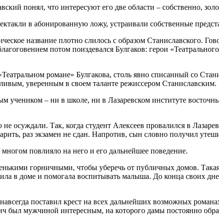
вский понял, что интересуют его две области – собственно, золо
 спектакли в абонированную ложу, устраивали собственные пред
ическое название плотно слилось с образом Станиславского. Гов
благоговением потом поиздевался Булгаков: герои «Театрального 
еатральном романе» Булгакова, столь явно списанный со Станис
тливым, уверенным в своем таланте режиссером Станиславским.
ым учеником – ни в школе, ни в Лазаревском институте восточны
о не осуждали. Так, когда студент Алексеев провалился в Лазар
дарить, раз экзамен не сдан. Напротив, сын словно получил уте
 многом повлияло на него и его дальнейшее поведение.
нькими горничными, чтобы уберечь от публичных домов. Такая 
ставила в доме и помогала воспитывать малыша. До конца своих д
о навсегда поставил крест на всех дальнейших возможных роман
вич был мужчиной интересным, на которого дамы постоянно обр