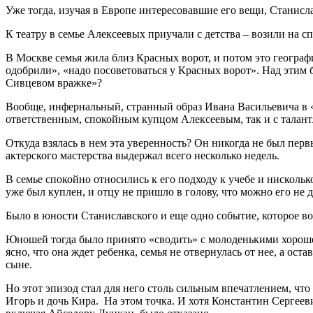
Уже тогда, изучая в Европе интересовавшие его вещи, Станисла
К театру в семье Алексеевых приучали с детства – возили на
В Москве семья жила близ Красных ворот, и потом это географ
одобрили», «надо посоветоваться у Красных ворот». Над этим 
Сивцевом вражке»?
Вообще, инфернальный, странный образ Ивана Васильевича в «Т
ответственным, спокойным купцом Алексеевым, так и с талан
Откуда взялась в нем эта уверенность? Он никогда не был перв
актерского мастерства выдержал всего несколько недель.
В семье спокойно относились к его подходу к учебе и нискольк
уже был куплен, и отцу не пришло в голову, что можно его не 
Было в юности Станиславского и еще одно событие, которое во
Юношей тогда было принято «сводить» с молоденькими хороше
ясно, что она ждет ребенка, семья не отвернулась от нее, а о
сыне.
Но этот эпизод стал для него столь сильным впечатлением, чт
Игорь и дочь Кира. На этом точка. И хотя Константин Сергее