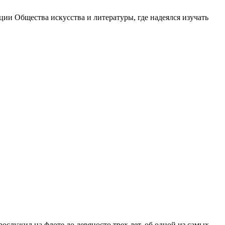
ации Общества искусства и литературы, где надеялся изучать
служил на флоте до девяносто трех лет, об одной из самых