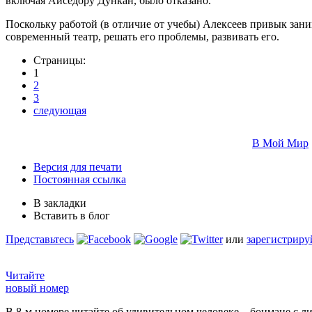
включая Айседору Дункан, было отказано.
Поскольку работой (в отличие от учебы) Алексеев привык заним
современный театр, решать его проблемы, развивать его.
Страницы:
1
2
3
следующая
В Мой Мир
Версия для печати
Постоянная ссылка
В закладки
Вставить в блог
Представьтесь
или
зарегистриру
Читайте
новый номер
В 8-м номере читайте об удивительном человеке – боцмане с л