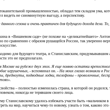
отоканительной промышленностью, обладал тем складом ума, кот
ел видеть не сиюминутную выгоду, а перспективу.
 данного сезона и очень практичен для будущего дохода дела. То,
хина в «Вишневом саде» (не похоже на «деликатнейшего» Антона
енно по сравнению с образом рушащейся России, так уверенно вер
искусстве.
ходимо для будущего театра, и Станиславским, придумывавшим 
сти это не предполагало.
 в Москве на рубеже двух эпох. Я еще помню остатки крепостног
обие игрушечных
, - вспоминал он. -
На моих глазах возникли в Ро
ны, дредноуты, подводные лодки, телефоны – проволочные, бе
тоях».
войства – полностью изменилась страна, в которой он родился, т
еловеком, никогда не терявшим своего лица.
му Станиславскому удалось избежать участи быть «мальчиком в 
ть на мир, научиться чему-то новому, узнать о том, каково это 