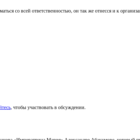
аться со всей ответственностью, он так же отнесся и к организ
йтесь
, чтобы участвовать в обсуждении.
инкора «Императрица Мария» Александре Абакумове, который про