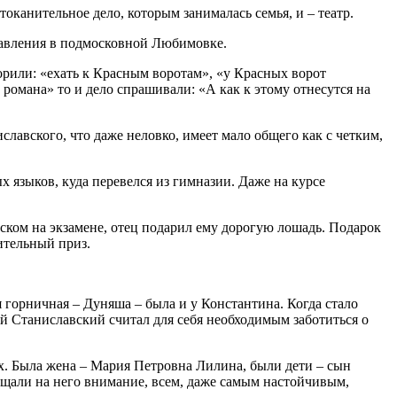
токанительное дело, которым занималась семья, и – театр.
ставления в подмосковной Любимовке.
орили: «ехать к Красным воротам», «у Красных ворот
романа» то и дело спрашивали: «А как к этому отнесутся на
лавского, что даже неловко, имеет мало общего как с четким,
х языков, куда перевелся из гимназии. Даже на курсе
евском на экзамене, отец подарил ему дорогую лошадь. Подарок
шительный приз.
горничная – Дуняша – была и у Константина. Когда стало
ней Станиславский считал для себя необходимым заботиться о
ах. Была жена – Мария Петровна Лилина, были дети – сын
ащали на него внимание, всем, даже самым настойчивым,