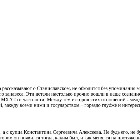
а рассказывают о Станиславском, не обходится без упоминания м
ого занавеса. Эти детали настолько прочно вошли в наше сознани
м, и МХАТа в частности. Между тем история этих отношений - 
, между всеми ними и государством – гораздо глубже и интерес
, а с купца Константина Сергеевича Алексеева. Не будь его, не 
отором он появился тогда, каким был, и как менялся на протяже