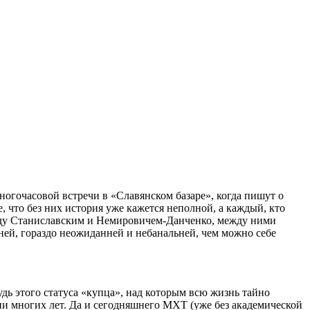
ногочасовой встречи в «Славянском базаре», когда пишут о
е, что без них история уже кажется неполной, а каждый, кто
между Станиславским и Немировичем-Данченко, между ними
ней, гораздо неожиданней и небанальней, чем можно себе
будь этого статуса «купца», над которым всю жизнь тайно
нии многих лет. Да и сегодняшнего МХТ (уже без академической