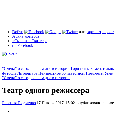
Войти
или
зарегистрирова
Архив номеров
«Смена» в Твиттере
на Facebook
"Смена" о сегодняшнем дне в истории
Горизонты
Замечательн
футбола
Литература
Неизвестное об известном
Предметы
Увле
"Смена" о сегодняшнем дне в истории
Театр одного режиссера
Евгения Гордиенко
|
17 Января 2017, 15:02
|
опубликовано в ном