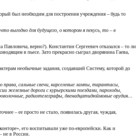
орый был необходим для построения учреждения – будь то
 что выгодно для будущего, о котором я пекусь, то – в
 Павловича, верно?). Константин Сергеевич отказался – то ли
ховодящим в пьесе. Зато прекрасно сыграл дворянина Гаева,
актерам необычные задания, создавший Систему, которой до
о права, сальные свечи, карселевые лампы, тарантасы,
ссии железные дороги с курьерскими поездами, пароходы,
спроволочные, радиотелеграфы, двенадцатидюймовые орудия…
очнее – ее просто не стало, появилась другая, чуждая,
конторе», его воспитывали уже по-европейски. Как и
– не в России.