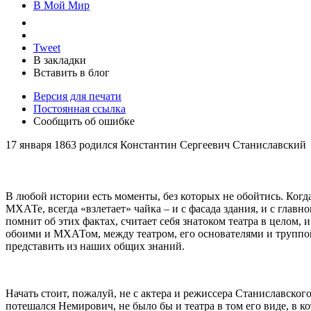
В Мой Мир
Tweet
В закладки
Вставить в блог
Версия для печати
Постоянная ссылка
Сообщить об ошибке
17 января 1863 родился Константин Сергеевич Станиславский
В любой истории есть моменты, без которых не обойтись. Когд
МХАТе, всегда «взлетает» чайка – и с фасада здания, и с главн
помнит об этих фактах, считает себя знатоком театра в цело
обоими и МХАТом, между театром, его основателями и труппой
представить из наших общих знаний.
Начать стоит, пожалуй, не с актера и режиссера Станиславского
потешался Немирович, не было бы и театра в том его виде, в к