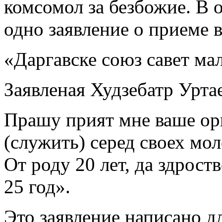
комсомол за безбожие. В 
одно заявление о приеме 
«Даргавске союз савет ма
Заявленая Худзебатр Уртае
Прашу прият мне ваше орг
(служить) серед своех мо
От роду 20 лет, да здрост
25 год».
Это заявление написано д