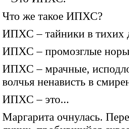
Что же такое ИПХС?
ИПХС – тайники в тихих 
ИПХС – промозглые норы 
ИПХС – мрачные, исподлоб
волчья ненависть в смире
ИПХС – это...
Маргарита очнулась. Пере