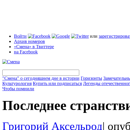
Войти
или
зарегистрирова
Архив номеров
«Смена» в Твиттере
на Facebook
"Смена" о сегодняшнем дне в истории
Горизонты
Замечательн
Культурология
Купить или подписаться
Легенды отечественног
Чтобы помнили
Последнее странств
Григорий Аксельрод
|
опуб