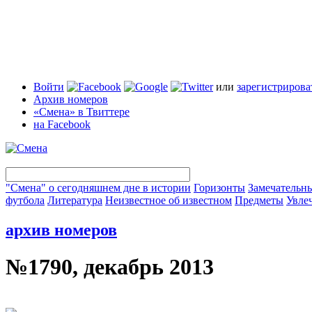
Войти
или
зарегистрирова
Архив номеров
«Смена» в Твиттере
на Facebook
"Смена" о сегодняшнем дне в истории
Горизонты
Замечательн
футбола
Литература
Неизвестное об известном
Предметы
Увле
архив номеров
№1790, декабрь 2013