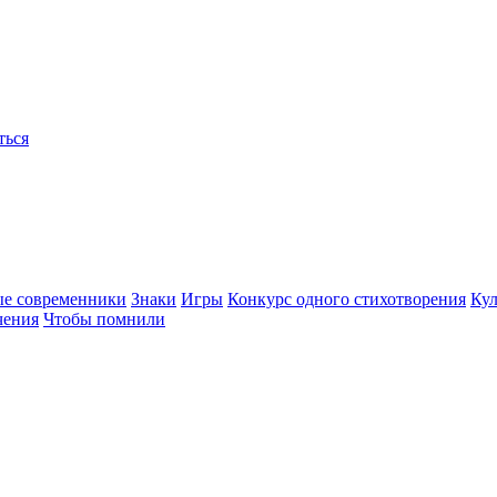
ться
ые современники
Знаки
Игры
Конкурс одного стихотворения
Кул
чения
Чтобы помнили