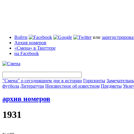
Войти
или
зарегистрирова
Архив номеров
«Смена» в Твиттере
на Facebook
"Смена" о сегодняшнем дне в истории
Горизонты
Замечательн
футбола
Литература
Неизвестное об известном
Предметы
Увле
архив номеров
1931