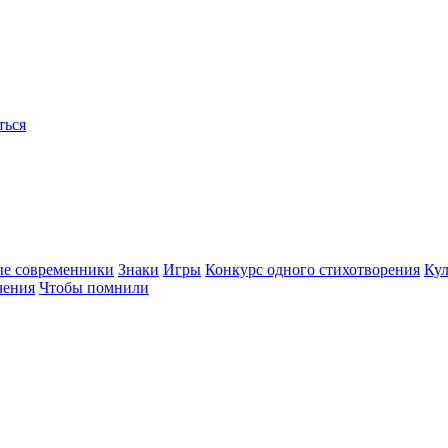
ться
ые современники
Знаки
Игры
Конкурс одного стихотворения
Кул
чения
Чтобы помнили