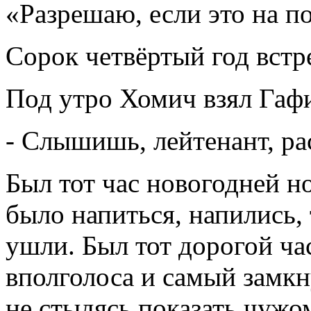
«Разрешаю, если это на по
Сорок четвёртый год встр
Под утро Хомич взял Гафи
- Слышишь, лейтенант, ра
Был тот час новогодней но
было напиться, напились, 
ушли. Был тот дорогой час
вполголоса и самый замкн
не стыдясь показать чужо